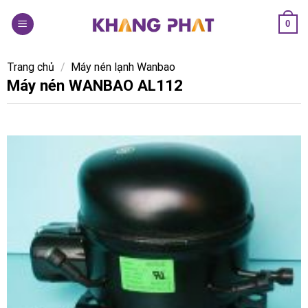
Skip
0
to
content
Trang chủ
/
Máy nén lạnh Wanbao
Máy nén WANBAO AL112