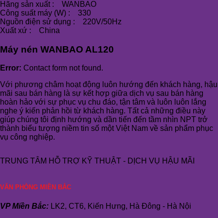
Hãng sản xuất : WANBAO
Công suất máy (W) : 330
Nguồn điện sử dụng : 220V/50Hz
Xuất xứ : China
Máy nén WANBAO AL120
Error:
Contact form not found.
Với phương châm hoạt động luôn hướng đến khách hàng, hậu
mãi sau bán hàng là sự kết hợp giữa dịch vụ sau bán hàng
hoàn hảo với sự phục vụ chu đáo, tận tâm và luôn luôn lắng
nghe ý kiến phản hồi từ khách hàng. Tất cả những điều này
giúp chúng tôi định hướng và dần tiến đến tầm nhìn NPT trở
thành biểu tượng niềm tin số một Việt Nam về sản phẩm phục
vụ công nghiệp.
TRUNG TÂM HỖ TRỢ KỸ THUẬT - DỊCH VỤ HẬU MÃI
VĂN PHÒNG MIỀN BẮC
VP Miền Bắc:
LK2, CT6, Kiến Hưng, Hà Đông - Hà Nội