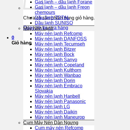
Gas lạnh – dầu lạnh Forane
Gas lạnh – dầu lạnh Freon
chemours
Dầu lạnh TOTAL
Chưa có sản phẩm trong giỏ hàng.
Dầu lạnh SUNISO
Quay trở lại cửa hàng
Máy Nén Lạnh
Máy nén lạnh Refcomp
0
Máy nén lạnh DANFOSS
Giỏ hàng
Máy nén lạnh Tecumseh
Máy nén lạnh Bitzer
Máy nén lạnh Bock
Máy nén lạnh Sanyo
Máy nén lạnh Copeland
Máy nén lạnh Kulthorn
Máy nén lạnh Wanbao
Máy nén lạnh Dorin
Máy nén lạnh Embraco
Slovakia
Máy nén lạnh Hanbell
Máy nén lạnh Panasonic
Máy nén lạnh LG
Máy nén lạnh Daikin
Máy nén lạnh Maneurop
Cụm Máy Nén Dàn Ngưng
Cụm máy nén Refcomp