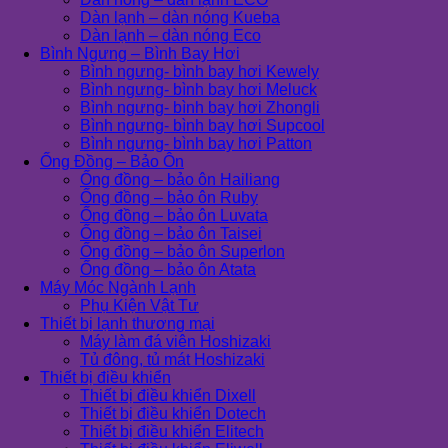
Dàn lạnh – dàn nóng Kueba
Dàn lạnh – dàn nóng Eco
Bình Ngưng – Bình Bay Hơi
Bình ngưng- bình bay hơi Kewely
Bình ngưng- bình bay hơi Meluck
Bình ngưng- bình bay hơi Zhongli
Bình ngưng- bình bay hơi Supcool
Bình ngưng- bình bay hơi Patton
Ống Đồng – Bảo Ôn
Ống đồng – bảo ôn Hailiang
Ống đồng – bảo ôn Ruby
Ống đồng – bảo ôn Luvata
Ống đồng – bảo ôn Taisei
Ống đồng – bảo ôn Superlon
Ống đồng – bảo ôn Atata
Máy Móc Ngành Lạnh
Phụ Kiện Vật Tư
Thiết bị lạnh thương mại
Máy làm đá viên Hoshizaki
Tủ đông, tủ mát Hoshizaki
Thiết bị điều khiển
Thiết bị điều khiển Dixell
Thiết bị điều khiển Dotech
Thiết bị điều khiển Elitech