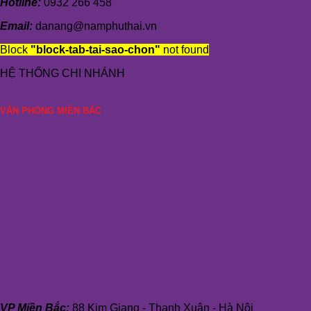
Hotline:
0932 266 458
Email:
danang@namphuthai.vn
Block
"block-tab-tai-sao-chon"
not found
HỆ THỐNG CHI NHÁNH
VĂN PHÒNG MIỀN BẮC
VP Miền Bắc:
88 Kim Giang - Thanh Xuân - Hà Nội