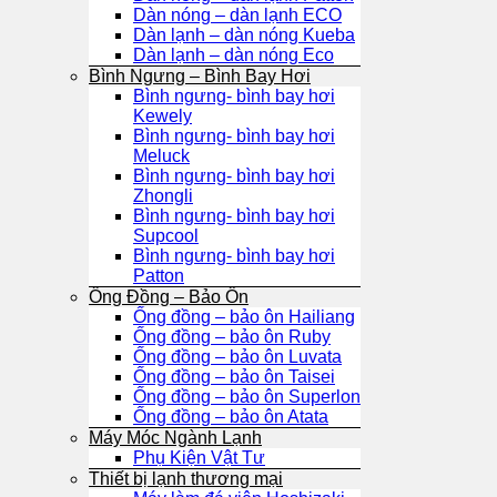
Dàn nóng – dàn lạnh ECO
Dàn lạnh – dàn nóng Kueba
Dàn lạnh – dàn nóng Eco
Bình Ngưng – Bình Bay Hơi
Bình ngưng- bình bay hơi
Kewely
Bình ngưng- bình bay hơi
Meluck
Bình ngưng- bình bay hơi
Zhongli
Bình ngưng- bình bay hơi
Supcool
Bình ngưng- bình bay hơi
Patton
Ống Đồng – Bảo Ôn
Ống đồng – bảo ôn Hailiang
Ống đồng – bảo ôn Ruby
Ống đồng – bảo ôn Luvata
Ống đồng – bảo ôn Taisei
Ống đồng – bảo ôn Superlon
Ống đồng – bảo ôn Atata
Máy Móc Ngành Lạnh
Phụ Kiện Vật Tư
Thiết bị lạnh thương mại