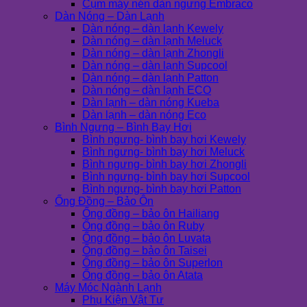
Cụm máy nén dàn ngưng Embraco
Dàn Nóng – Dàn Lạnh
Dàn nóng – dàn lạnh Kewely
Dàn nóng – dàn lạnh Meluck
Dàn nóng – dàn lạnh Zhongli
Dàn nóng – dàn lạnh Supcool
Dàn nóng – dàn lạnh Patton
Dàn nóng – dàn lạnh ECO
Dàn lạnh – dàn nóng Kueba
Dàn lạnh – dàn nóng Eco
Bình Ngưng – Bình Bay Hơi
Bình ngưng- bình bay hơi Kewely
Bình ngưng- bình bay hơi Meluck
Bình ngưng- bình bay hơi Zhongli
Bình ngưng- bình bay hơi Supcool
Bình ngưng- bình bay hơi Patton
Ống Đồng – Bảo Ôn
Ống đồng – bảo ôn Hailiang
Ống đồng – bảo ôn Ruby
Ống đồng – bảo ôn Luvata
Ống đồng – bảo ôn Taisei
Ống đồng – bảo ôn Superlon
Ống đồng – bảo ôn Atata
Máy Móc Ngành Lạnh
Phụ Kiện Vật Tư