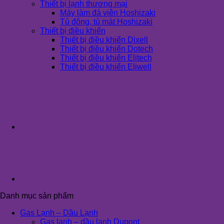
Thiết bị lạnh thương mại
Máy làm đá viên Hoshizaki
Tủ đông, tủ mát Hoshizaki
Thiết bị điều khiển
Thiết bị điều khiển Dixell
Thiết bị điều khiển Dotech
Thiết bị điều khiển Elitech
Thiết bị điều khiển Eliwell
Danh mục sản phẩm
Gas Lạnh – Dầu Lạnh
Gas lạnh – dầu lạnh Dupont