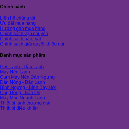
Chính sách
Liên hệ chúng tôi
Ưu đãi mua hàng
Hướng dẫn mua hàng
Chính sách vận chuyển
Chính sách bảo mật
Chính sách giải quyết khiếu nại
Danh mục sản phẩm
Gas Lạnh - Dầu Lạnh
Máy Nén Lạnh
Cụm Máy Nén Dàn Ngưng
Dàn Nóng - Dàn Lạnh
Bình Ngưng - Bình Bay Hơi
Ống Đồng - Bảo Ôn
Máy Móc Ngành Lạnh
Thiết bị lạnh thương mại
Thiết bị điều khiển