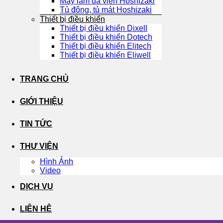
Máy làm đá viên Hoshizaki
Tủ đông, tủ mát Hoshizaki
Thiết bị điều khiển
Thiết bị điều khiển Dixell
Thiết bị điều khiển Dotech
Thiết bị điều khiển Elitech
Thiết bị điều khiển Eliwell
TRANG CHỦ
GIỚI THIỆU
TIN TỨC
THƯ VIỆN
Hình Ảnh
Video
DỊCH VỤ
LIÊN HỆ