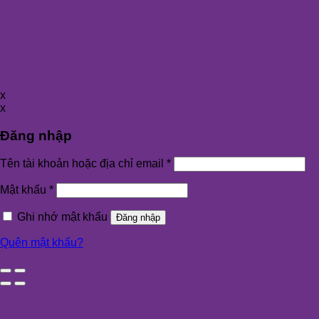
x
x
Đăng nhập
Tên tài khoản hoặc địa chỉ email
*
Mật khẩu
*
Ghi nhớ mật khẩu
Đăng nhập
Quên mật khẩu?