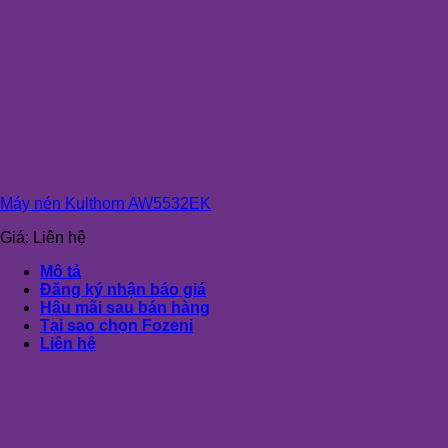
Máy nén Kulthorn AW5532EK
Giá:
Liên hệ
Mô tả
Đăng ký nhận báo giá
Hậu mãi sau bán hàng
Tại sao chọn Fozeni
Liên hệ