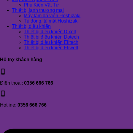
Phụ Kiện Vật Tư
Thiết bị lạnh thương mại
Máy làm đá viên Hoshizaki
Tủ đông, tủ mát Hoshizaki
Thiết bị điều khiển
Thiết bị điều khiển Dixell
Thiết bị điều khiển Dotech
Thiết bị điều khiển Elitech
Thiết bị điều khiển Eliwell
Hỗ trợ khách hàng
Điện thoại:
0356 666 766
Hotline:
0356 666 766