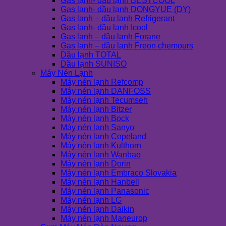
Gas lạnh- dầu lạnh BESTCOOL
Gas lạnh- dầu lạnh DONGYUE (DY)
Gas lạnh – dầu lạnh Refrigerant
Gas lạnh- dầu lạnh Icool
Gas lạnh – dầu lạnh Forane
Gas lạnh – dầu lạnh Freon chemours
Dầu lạnh TOTAL
Dầu lạnh SUNISO
Máy Nén Lạnh
Máy nén lạnh Refcomp
Máy nén lạnh DANFOSS
Máy nén lạnh Tecumseh
Máy nén lạnh Bitzer
Máy nén lạnh Bock
Máy nén lạnh Sanyo
Máy nén lạnh Copeland
Máy nén lạnh Kulthorn
Máy nén lạnh Wanbao
Máy nén lạnh Dorin
Máy nén lạnh Embraco Slovakia
Máy nén lạnh Hanbell
Máy nén lạnh Panasonic
Máy nén lạnh LG
Máy nén lạnh Daikin
Máy nén lạnh Maneurop