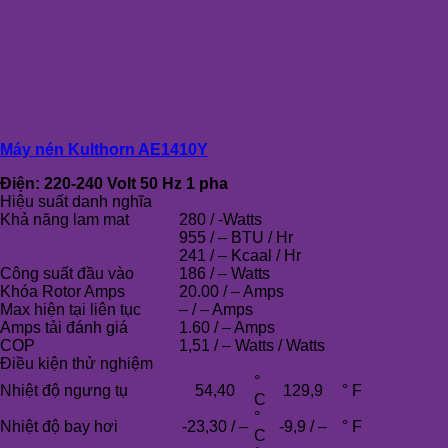
Máy nén Kulthorn AE1410Y
Điện: 220-240 Volt 50 Hz 1 pha
Hiệu suất danh nghĩa
Khả năng lam mat
280 / -Watts
955 / – BTU / Hr
241 / – Kcaal / Hr
Công suất đầu vào
186 / – Watts
Khóa Rotor Amps
20.00 / – Amps
Max hiện tại liên tục
– / – Amps
Amps tải đánh giá
1.60 / – Amps
COP
1,51 / – Watts / Watts
Điều kiện thử nghiệm
°
Nhiệt độ ngưng tụ
54,40
129,9
° F
C
°
Nhiệt độ bay hơi
-23,30 / –
-9,9 / –
° F
C