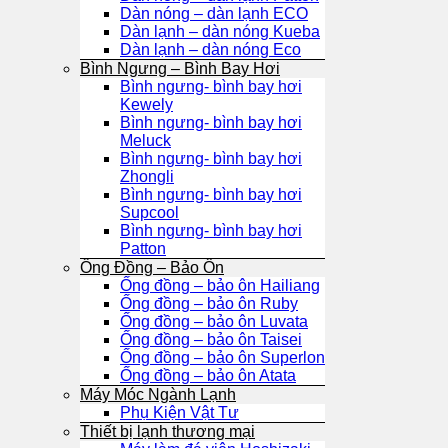
Dàn nóng – dàn lạnh ECO
Dàn lạnh – dàn nóng Kueba
Dàn lạnh – dàn nóng Eco
Bình Ngưng – Bình Bay Hơi
Bình ngưng- bình bay hơi
Kewely
Bình ngưng- bình bay hơi
Meluck
Bình ngưng- bình bay hơi
Zhongli
Bình ngưng- bình bay hơi
Supcool
Bình ngưng- bình bay hơi
Patton
Ống Đồng – Bảo Ôn
Ống đồng – bảo ôn Hailiang
Ống đồng – bảo ôn Ruby
Ống đồng – bảo ôn Luvata
Ống đồng – bảo ôn Taisei
Ống đồng – bảo ôn Superlon
Ống đồng – bảo ôn Atata
Máy Móc Ngành Lạnh
Phụ Kiện Vật Tư
Thiết bị lạnh thương mại