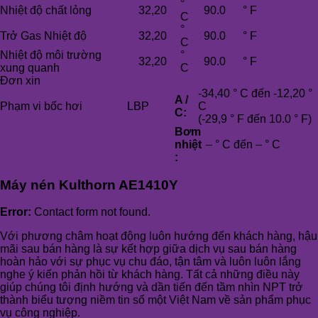
°
Nhiệt độ chất lỏng
32,20
90.0
° F
C
°
Trở Gas Nhiệt độ
32,20
90.0
° F
C
Nhiệt độ môi trường
°
32,20
90.0
° F
xung quanh
C
Đơn xin
-34,40 ° C đến -12,20 °
A /
Phạm vi bốc hơi
LBP
C
C:
(-29,9 ° F đến 10.0 ° F)
Bơm
nhiệt
– ° C đến – ° C
:
Máy nén Kulthorn AE1410Y
Error:
Contact form not found.
Với phương châm hoạt động luôn hướng đến khách hàng, hậu
mãi sau bán hàng là sự kết hợp giữa dịch vụ sau bán hàng
hoàn hảo với sự phục vụ chu đáo, tận tâm và luôn luôn lắng
nghe ý kiến phản hồi từ khách hàng. Tất cả những điều này
giúp chúng tôi định hướng và dần tiến đến tầm nhìn NPT trở
thành biểu tượng niềm tin số một Việt Nam về sản phẩm phục
vụ công nghiệp.