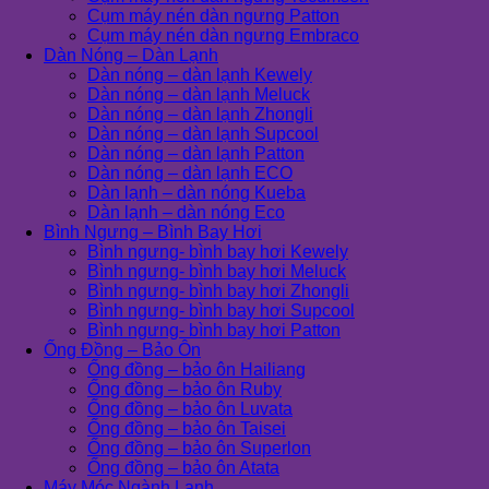
Cụm máy nén dàn ngưng Patton
Cụm máy nén dàn ngưng Embraco
Dàn Nóng – Dàn Lạnh
Dàn nóng – dàn lạnh Kewely
Dàn nóng – dàn lạnh Meluck
Dàn nóng – dàn lạnh Zhongli
Dàn nóng – dàn lạnh Supcool
Dàn nóng – dàn lạnh Patton
Dàn nóng – dàn lạnh ECO
Dàn lạnh – dàn nóng Kueba
Dàn lạnh – dàn nóng Eco
Bình Ngưng – Bình Bay Hơi
Bình ngưng- bình bay hơi Kewely
Bình ngưng- bình bay hơi Meluck
Bình ngưng- bình bay hơi Zhongli
Bình ngưng- bình bay hơi Supcool
Bình ngưng- bình bay hơi Patton
Ống Đồng – Bảo Ôn
Ống đồng – bảo ôn Hailiang
Ống đồng – bảo ôn Ruby
Ống đồng – bảo ôn Luvata
Ống đồng – bảo ôn Taisei
Ống đồng – bảo ôn Superlon
Ống đồng – bảo ôn Atata
Máy Móc Ngành Lạnh