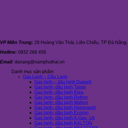
VP Miền Trung:
29 Hoàng Văn Thái, Liên Chiểu, TP Đà Nẵng.
Hotline:
0932 266 458
Email:
danang@namphuthai.vn
Danh mục sản phẩm
Gas Lạnh – Dầu Lạnh
Gas lạnh – dầu lạnh Dupont
Gas lạnh- dầu lạnh Taisei
Gas lạnh- dầu lạnh Klea
Gas lạnh- dầu lạnh Refron
Gas lạnh- dầu lạnh Mafron
Gas lạnh- dầu lạnh Honeywell
Gas lạnh- dầu lạnh Ecoron
Gas lạnh- dầu lạnh A-Gas- Uk
Gas lạnh- dầu lạnh KALTON