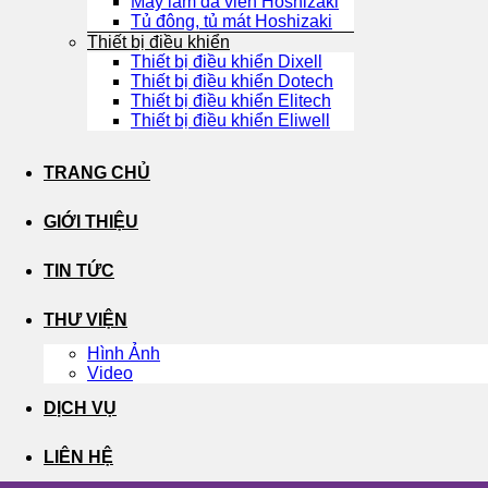
Máy làm đá viên Hoshizaki
Tủ đông, tủ mát Hoshizaki
Thiết bị điều khiển
Thiết bị điều khiển Dixell
Thiết bị điều khiển Dotech
Thiết bị điều khiển Elitech
Thiết bị điều khiển Eliwell
TRANG CHỦ
GIỚI THIỆU
TIN TỨC
THƯ VIỆN
Hình Ảnh
Video
DỊCH VỤ
LIÊN HỆ