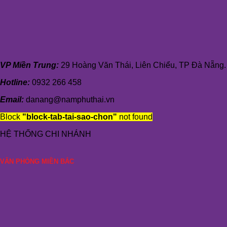
VP Miền Trung:
29 Hoàng Văn Thái, Liên Chiểu, TP Đà Nẵng.
Hotline:
0932 266 458
Email:
danang@namphuthai.vn
Block
"block-tab-tai-sao-chon"
not found
HỆ THỐNG CHI NHÁNH
VĂN PHÒNG MIỀN BẮC