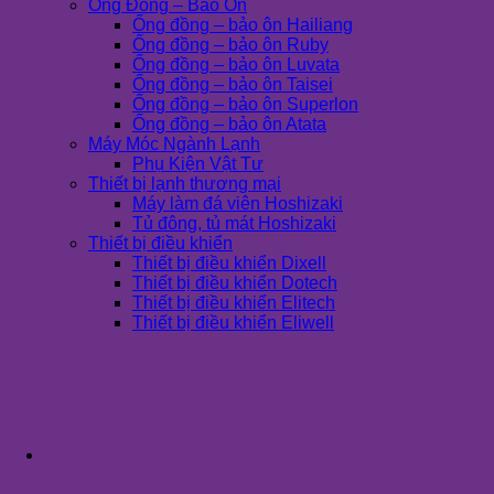
Ống Đồng – Bảo Ôn
Ống đồng – bảo ôn Hailiang
Ống đồng – bảo ôn Ruby
Ống đồng – bảo ôn Luvata
Ống đồng – bảo ôn Taisei
Ống đồng – bảo ôn Superlon
Ống đồng – bảo ôn Atata
Máy Móc Ngành Lạnh
Phụ Kiện Vật Tư
Thiết bị lạnh thương mại
Máy làm đá viên Hoshizaki
Tủ đông, tủ mát Hoshizaki
Thiết bị điều khiển
Thiết bị điều khiển Dixell
Thiết bị điều khiển Dotech
Thiết bị điều khiển Elitech
Thiết bị điều khiển Eliwell