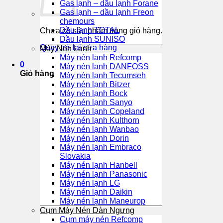
Gas lạnh – dầu lạnh Forane
Gas lạnh – dầu lạnh Freon
chemours
Dầu lạnh TOTAL
Chưa có sản phẩm trong giỏ hàng.
Dầu lạnh SUNISO
Quay trở lại cửa hàng
Máy Nén Lạnh
Máy nén lạnh Refcomp
0
Máy nén lạnh DANFOSS
Giỏ hàng
Máy nén lạnh Tecumseh
Máy nén lạnh Bitzer
Máy nén lạnh Bock
Máy nén lạnh Sanyo
Máy nén lạnh Copeland
Máy nén lạnh Kulthorn
Máy nén lạnh Wanbao
Máy nén lạnh Dorin
Máy nén lạnh Embraco
Slovakia
Máy nén lạnh Hanbell
Máy nén lạnh Panasonic
Máy nén lạnh LG
Máy nén lạnh Daikin
Máy nén lạnh Maneurop
Cụm Máy Nén Dàn Ngưng
Cụm máy nén Refcomp