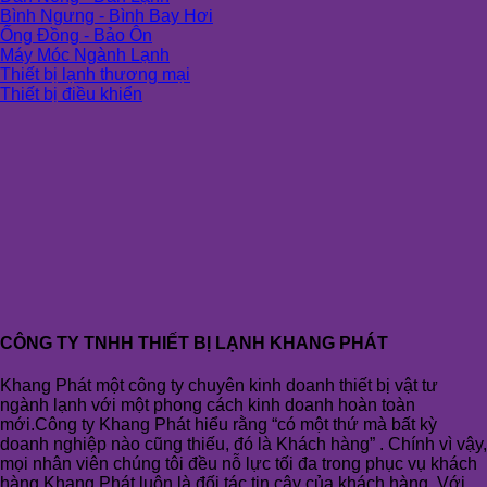
Bình Ngưng - Bình Bay Hơi
Ống Đồng - Bảo Ôn
Máy Móc Ngành Lạnh
Thiết bị lạnh thương mại
Thiết bị điều khiển
CÔNG TY TNHH THIẾT BỊ LẠNH KHANG PHÁT
Khang Phát một công ty chuyên kinh doanh thiết bị vật tư
ngành lạnh với một phong cách kinh doanh hoàn toàn
mới.Công ty Khang Phát hiểu rằng “có một thứ mà bất kỳ
doanh nghiệp nào cũng thiếu, đó là Khách hàng” . Chính vì vậy,
mọi nhân viên chúng tôi đều nỗ lực tối đa trong phục vụ khách
hàng.Khang Phát luôn là đối tác tin cậy của khách hàng. Với