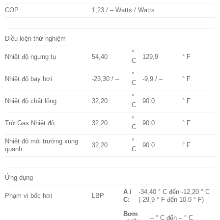
COP
1,23 / – Watts / Watts
Điều kiện thử nghiệm
°
Nhiệt độ ngưng tụ
54,40
129,9
° F
C
°
Nhiệt độ bay hơi
-23,30 / –
-9,9 / –
° F
C
°
Nhiệt độ chất lỏng
32,20
90.0
° F
C
°
Trở Gas Nhiệt độ
32,20
90.0
° F
C
Nhiệt độ môi trường xung
°
32,20
90.0
° F
quanh
C
Ứng dụng
A /
-34,40 ° C đến -12,20 ° C
Phạm vi bốc hơi
LBP
C:
(-29,9 ° F đến 10.0 ° F)
Bơm
– ° C đến – ° C