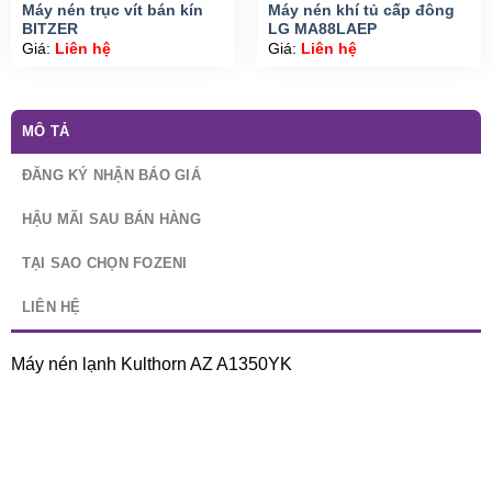
Máy nén trục vít bán kín
Máy nén khí tủ cấp đông
BITZER
LG MA88LAEP
Giá:
Liên hệ
Giá:
Liên hệ
MÔ TẢ
ĐĂNG KÝ NHẬN BÁO GIÁ
HẬU MÃI SAU BÁN HÀNG
TẠI SAO CHỌN FOZENI
LIÊN HỆ
Máy nén lạnh Kulthorn AZ A1350YK