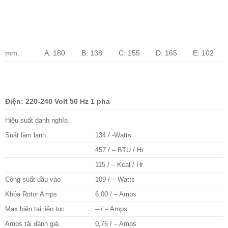
mm.
A:
180
B:
138
C:
155
D:
165
E:
102
Điện: 220-240 Volt 50 Hz 1 pha
Hiệu suất danh nghĩa
Suất làm lạnh
134 / -Watts
457 / – BTU / Hr
115 / – Kcal / Hr
Công suất đầu vào
109 / – Watts
Khóa Rotor Amps
6.00 / – Amps
Max hiện tại liên tục
– / – Amps
Amps tải đánh giá
0,76 / – Amps