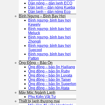
Dàn nóng – dàn lạnh ECO
Dàn lạnh – dàn nóng Kueba
Dàn lạnh – dàn nóng Eco
Bình Ngưng – Bình Bay Hơi
Bình ngưng- bình bay hơi
Kewely
Bình ngưng- bình bay hơi
Meluck
Bình ngưng- bình bay hơi
Zhongli
Bình ngưng- bình bay hơi
Supcool
Bình ngưng- bình bay hơi
Patton
Ống Đồng – Bảo Ôn
Ống đồng – bảo ôn Hailiang
Ống đồng – bảo ôn Ruby
Ống đồng – bảo ôn Luvata
Ống đồng – bảo ôn Taisei
Ống đồng – bảo ôn Superlon
Ống đồng – bảo ôn Atata
Máy Móc Ngành Lạnh
Phụ Kiện Vật Tư
Thiết bị lạnh thương mại