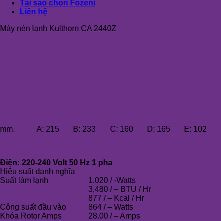
Tại sao chọn Fozeni
Liên hệ
Máy nén lạnh Kulthorn CA 2440Z
mm.
A:
215
B:
233
C:
160
D:
165
E:
102
Điện: 220-240 Volt 50 Hz 1 pha
Hiệu suất danh nghĩa
Suất làm lạnh
1.020 / -Watts
3,480 / – BTU / Hr
877 / – Kcal / Hr
Công suất đầu vào
864 / – Watts
Khóa Rotor Amps
28.00 / – Amps