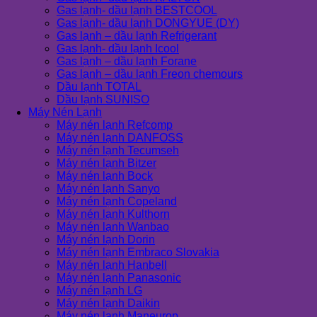
Gas lạnh- dầu lạnh BESTCOOL
Gas lạnh- dầu lạnh DONGYUE (DY)
Gas lạnh – dầu lạnh Refrigerant
Gas lạnh- dầu lạnh Icool
Gas lạnh – dầu lạnh Forane
Gas lạnh – dầu lạnh Freon chemours
Dầu lạnh TOTAL
Dầu lạnh SUNISO
Máy Nén Lạnh
Máy nén lạnh Refcomp
Máy nén lạnh DANFOSS
Máy nén lạnh Tecumseh
Máy nén lạnh Bitzer
Máy nén lạnh Bock
Máy nén lạnh Sanyo
Máy nén lạnh Copeland
Máy nén lạnh Kulthorn
Máy nén lạnh Wanbao
Máy nén lạnh Dorin
Máy nén lạnh Embraco Slovakia
Máy nén lạnh Hanbell
Máy nén lạnh Panasonic
Máy nén lạnh LG
Máy nén lạnh Daikin
Máy nén lạnh Maneurop