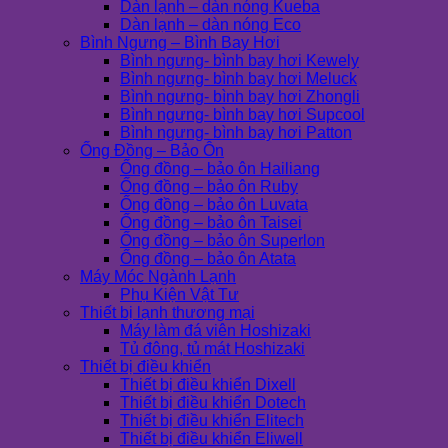
Dàn lạnh – dàn nóng Kueba
Dàn lạnh – dàn nóng Eco
Bình Ngưng – Bình Bay Hơi
Bình ngưng- bình bay hơi Kewely
Bình ngưng- bình bay hơi Meluck
Bình ngưng- bình bay hơi Zhongli
Bình ngưng- bình bay hơi Supcool
Bình ngưng- bình bay hơi Patton
Ống Đồng – Bảo Ôn
Ống đồng – bảo ôn Hailiang
Ống đồng – bảo ôn Ruby
Ống đồng – bảo ôn Luvata
Ống đồng – bảo ôn Taisei
Ống đồng – bảo ôn Superlon
Ống đồng – bảo ôn Atata
Máy Móc Ngành Lạnh
Phụ Kiện Vật Tư
Thiết bị lạnh thương mại
Máy làm đá viên Hoshizaki
Tủ đông, tủ mát Hoshizaki
Thiết bị điều khiển
Thiết bị điều khiển Dixell
Thiết bị điều khiển Dotech
Thiết bị điều khiển Elitech
Thiết bị điều khiển Eliwell