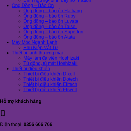
Bình ngưng- bình bay hơi Patton
Ống Đồng – Bảo Ôn
Ống đồng – bảo ôn Hailiang
Ống đồng – bảo ôn Ruby
Ống đồng – bảo ôn Luvata
Ống đồng – bảo ôn Taisei
Ống đồng – bảo ôn Superlon
Ống đồng – bảo ôn Atata
Máy Móc Ngành Lạnh
Phụ Kiện Vật Tư
Thiết bị lạnh thương mại
Máy làm đá viên Hoshizaki
Tủ đông, tủ mát Hoshizaki
Thiết bị điều khiển
Thiết bị điều khiển Dixell
Thiết bị điều khiển Dotech
Thiết bị điều khiển Elitech
Thiết bị điều khiển Eliwell
Hỗ trợ khách hàng
Điện thoại:
0356 666 766