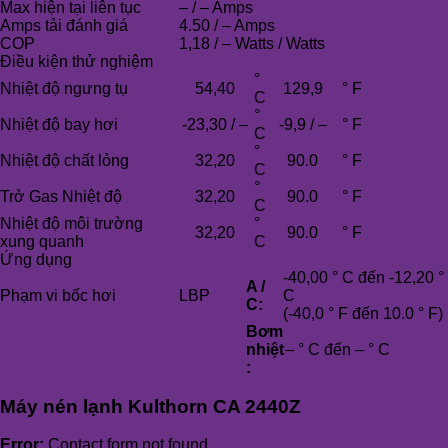
Max hiện tại liên tục
– / – Amps
Amps tải đánh giá
4.50 / – Amps
COP
1,18 / – Watts / Watts
Điều kiện thử nghiệm
°
Nhiệt độ ngưng tụ
54,40
129,9
° F
C
°
Nhiệt độ bay hơi
-23,30 / –
-9,9 / –
° F
C
°
Nhiệt độ chất lỏng
32,20
90.0
° F
C
°
Trở Gas Nhiệt độ
32,20
90.0
° F
C
Nhiệt độ môi trường
°
32,20
90.0
° F
xung quanh
C
Ứng dụng
-40,00 ° C đến -12,20 °
A /
Phạm vi bốc hơi
LBP
C
C:
(-40,0 ° F đến 10.0 ° F)
Bơm
nhiệt
– ° C đến – ° C
:
Máy nén lạnh Kulthorn CA 2440Z
Error:
Contact form not found.