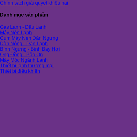
Chính sách giải quyết khiếu nại
Danh mục sản phẩm
Gas Lạnh - Dầu Lạnh
Máy Nén Lạnh
Cụm Máy Nén Dàn Ngưng
Dàn Nóng - Dàn Lạnh
Bình Ngưng - Bình Bay Hơi
Ống Đồng - Bảo Ôn
Máy Móc Ngành Lạnh
Thiết bị lạnh thương mại
Thiết bị điều khiển