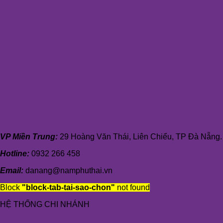
VP Miền Trung:
29 Hoàng Văn Thái, Liên Chiểu, TP Đà Nẵng.
Hotline:
0932 266 458
Email:
danang@namphuthai.vn
Block
"block-tab-tai-sao-chon"
not found
HỆ THỐNG CHI NHÁNH