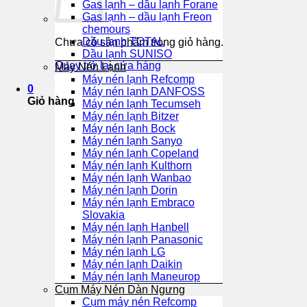
Gas lạnh – dầu lạnh Forane
Gas lạnh – dầu lạnh Freon
chemours
Dầu lạnh TOTAL
Chưa có sản phẩm trong giỏ hàng.
Dầu lạnh SUNISO
Quay trở lại cửa hàng
Máy Nén Lạnh
Máy nén lạnh Refcomp
0
Máy nén lạnh DANFOSS
Giỏ hàng
Máy nén lạnh Tecumseh
Máy nén lạnh Bitzer
Máy nén lạnh Bock
Máy nén lạnh Sanyo
Máy nén lạnh Copeland
Máy nén lạnh Kulthorn
Máy nén lạnh Wanbao
Máy nén lạnh Dorin
Máy nén lạnh Embraco
Slovakia
Máy nén lạnh Hanbell
Máy nén lạnh Panasonic
Máy nén lạnh LG
Máy nén lạnh Daikin
Máy nén lạnh Maneurop
Cụm Máy Nén Dàn Ngưng
Cụm máy nén Refcomp