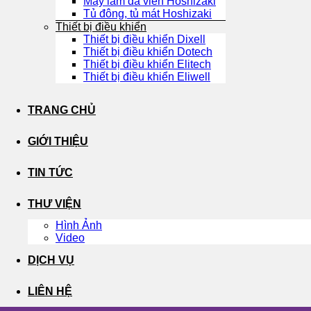
Máy làm đá viên Hoshizaki
Tủ đông, tủ mát Hoshizaki
Thiết bị điều khiển
Thiết bị điều khiển Dixell
Thiết bị điều khiển Dotech
Thiết bị điều khiển Elitech
Thiết bị điều khiển Eliwell
TRANG CHỦ
GIỚI THIỆU
TIN TỨC
THƯ VIỆN
Hình Ảnh
Video
DỊCH VỤ
LIÊN HỆ