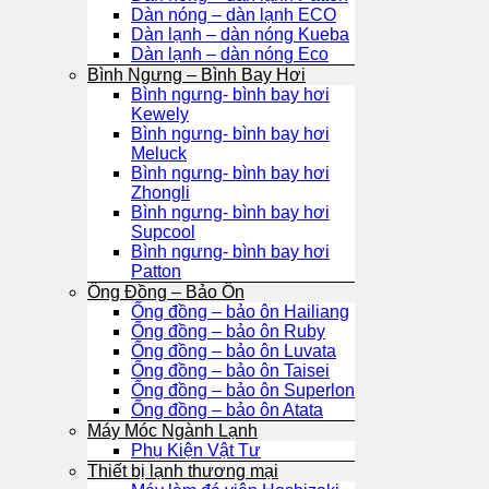
Dàn nóng – dàn lạnh ECO
Dàn lạnh – dàn nóng Kueba
Dàn lạnh – dàn nóng Eco
Bình Ngưng – Bình Bay Hơi
Bình ngưng- bình bay hơi
Kewely
Bình ngưng- bình bay hơi
Meluck
Bình ngưng- bình bay hơi
Zhongli
Bình ngưng- bình bay hơi
Supcool
Bình ngưng- bình bay hơi
Patton
Ống Đồng – Bảo Ôn
Ống đồng – bảo ôn Hailiang
Ống đồng – bảo ôn Ruby
Ống đồng – bảo ôn Luvata
Ống đồng – bảo ôn Taisei
Ống đồng – bảo ôn Superlon
Ống đồng – bảo ôn Atata
Máy Móc Ngành Lạnh
Phụ Kiện Vật Tư
Thiết bị lạnh thương mại