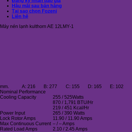
Đăng ký nhận báo giá
Hậu mãi sau bán hàng
Tại sao chọn Fozeni
Liên hệ
Máy nén lạnh kulthorn AE 12LMY-1
mm.
A:
216
B:
277
C:
155
D:
165
E:
102
Nominal Performance
Cooling Capacity
255 / 525Watts
870 / 1,791 BTU/Hr
219 / 451 Kcal/Hr
Power Input
265 / 390 Watts
Lock Rotor Amps
11.90 / 11.90 Amps
Max Continuous Current
– / – Amps
Rated Load Amps
2.10 / 2.45 Amps