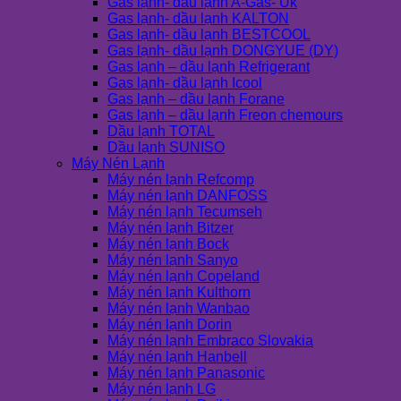
Gas lạnh- dầu lạnh A-Gas- Uk
Gas lạnh- dầu lạnh KALTON
Gas lạnh- dầu lạnh BESTCOOL
Gas lạnh- dầu lạnh DONGYUE (DY)
Gas lạnh – dầu lạnh Refrigerant
Gas lạnh- dầu lạnh Icool
Gas lạnh – dầu lạnh Forane
Gas lạnh – dầu lạnh Freon chemours
Dầu lạnh TOTAL
Dầu lạnh SUNISO
Máy Nén Lạnh
Máy nén lạnh Refcomp
Máy nén lạnh DANFOSS
Máy nén lạnh Tecumseh
Máy nén lạnh Bitzer
Máy nén lạnh Bock
Máy nén lạnh Sanyo
Máy nén lạnh Copeland
Máy nén lạnh Kulthorn
Máy nén lạnh Wanbao
Máy nén lạnh Dorin
Máy nén lạnh Embraco Slovakia
Máy nén lạnh Hanbell
Máy nén lạnh Panasonic
Máy nén lạnh LG