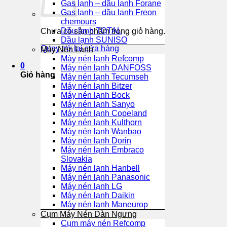
Gas lạnh – dầu lạnh Forane
Gas lạnh – dầu lạnh Freon
chemours
Dầu lạnh TOTAL
Chưa có sản phẩm trong giỏ hàng.
Dầu lạnh SUNISO
Quay trở lại cửa hàng
Máy Nén Lạnh
Máy nén lạnh Refcomp
0
Máy nén lạnh DANFOSS
Giỏ hàng
Máy nén lạnh Tecumseh
Máy nén lạnh Bitzer
Máy nén lạnh Bock
Máy nén lạnh Sanyo
Máy nén lạnh Copeland
Máy nén lạnh Kulthorn
Máy nén lạnh Wanbao
Máy nén lạnh Dorin
Máy nén lạnh Embraco
Slovakia
Máy nén lạnh Hanbell
Máy nén lạnh Panasonic
Máy nén lạnh LG
Máy nén lạnh Daikin
Máy nén lạnh Maneurop
Cụm Máy Nén Dàn Ngưng
Cụm máy nén Refcomp