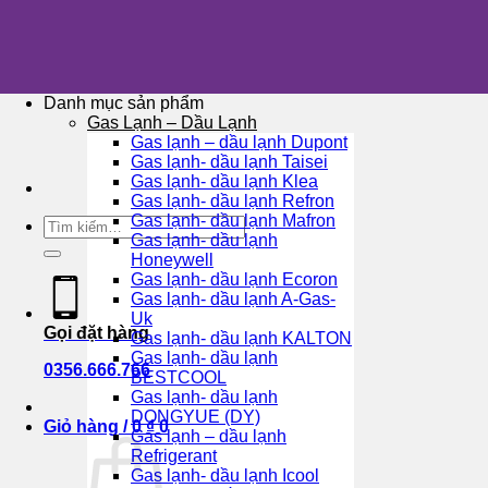
Skip
to
content
Danh mục sản phẩm
Gas Lạnh – Dầu Lạnh
Gas lạnh – dầu lạnh Dupont
Gas lạnh- dầu lạnh Taisei
Gas lạnh- dầu lạnh Klea
Gas lạnh- dầu lạnh Refron
Gas lạnh- dầu lạnh Mafron
Tìm
Gas lạnh- dầu lạnh
kiếm:
Honeywell
Gas lạnh- dầu lạnh Ecoron
Gas lạnh- dầu lạnh A-Gas-
Uk
Gọi đặt hàng
Gas lạnh- dầu lạnh KALTON
Gas lạnh- dầu lạnh
0356.666.766
BESTCOOL
Gas lạnh- dầu lạnh
DONGYUE (DY)
Giỏ hàng /
0
₫
0
Gas lạnh – dầu lạnh
Refrigerant
Gas lạnh- dầu lạnh Icool