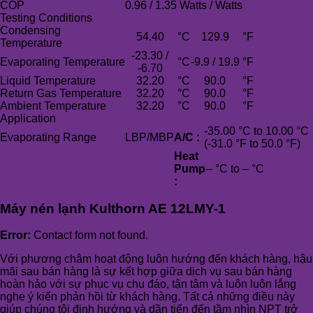
COP
0.96 / 1.35 Watts / Watts
Testing Conditions
Condensing
54.40
°C
129.9
°F
Temperature
-23.30 /
Evaporating Temperature
°C
-9.9 / 19.9
°F
-6.70
Liquid Temperature
32.20
°C
90.0
°F
Return Gas Temperature
32.20
°C
90.0
°F
Ambient Temperature
32.20
°C
90.0
°F
Application
-35.00 °C to 10.00 °C
Evaporating Range
LBP/MBP
A/C :
(-31.0 °F to 50.0 °F)
Heat
Pump
– °C to – °C
:
Máy nén lạnh Kulthorn AE 12LMY-1
Error:
Contact form not found.
Với phương châm hoạt động luôn hướng đến khách hàng, hậu
mãi sau bán hàng là sự kết hợp giữa dịch vụ sau bán hàng
hoàn hảo với sự phục vụ chu đáo, tận tâm và luôn luôn lắng
nghe ý kiến phản hồi từ khách hàng. Tất cả những điều này
giúp chúng tôi định hướng và dần tiến đến tầm nhìn NPT trở