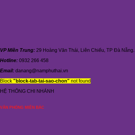
VP Miền Trung:
29 Hoàng Văn Thái, Liên Chiểu, TP Đà Nẵng.
Hotline:
0932 266 458
Email:
danang@namphuthai.vn
Block
"block-tab-tai-sao-chon"
not found
HỆ THỐNG CHI NHÁNH
VĂN PHÒNG MIỀN BẮC