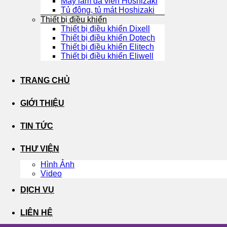
Máy làm đá viên Hoshizaki
Tủ đông, tủ mát Hoshizaki
Thiết bị điều khiển
Thiết bị điều khiển Dixell
Thiết bị điều khiển Dotech
Thiết bị điều khiển Elitech
Thiết bị điều khiển Eliwell
TRANG CHỦ
GIỚI THIỆU
TIN TỨC
THƯ VIỆN
Hình Ảnh
Video
DỊCH VỤ
LIÊN HỆ