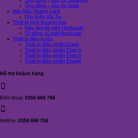
Ống đồng – bảo ôn Superlon
Ống đồng – bảo ôn Atata
Máy Móc Ngành Lạnh
Phụ Kiện Vật Tư
Thiết bị lạnh thương mại
Máy làm đá viên Hoshizaki
Tủ đông, tủ mát Hoshizaki
Thiết bị điều khiển
Thiết bị điều khiển Dixell
Thiết bị điều khiển Dotech
Thiết bị điều khiển Elitech
Thiết bị điều khiển Eliwell
Hỗ trợ khách hàng
Điện thoại:
0356 666 766
Hotline:
0356 666 766