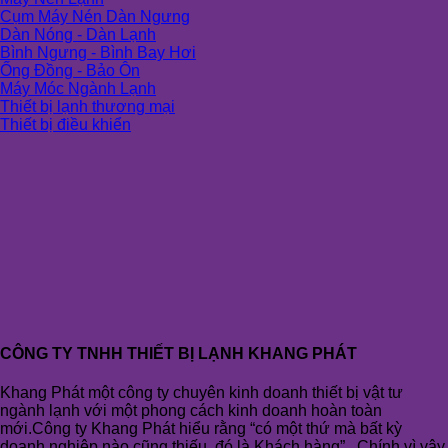
Cụm Máy Nén Dàn Ngưng
Dàn Nóng - Dàn Lạnh
Bình Ngưng - Bình Bay Hơi
Ống Đồng - Bảo Ôn
Máy Móc Ngành Lạnh
Thiết bị lạnh thương mại
Thiết bị điều khiển
CÔNG TY TNHH THIẾT BỊ LẠNH KHANG PHÁT
Khang Phát một công ty chuyên kinh doanh thiết bị vật tư
ngành lạnh với một phong cách kinh doanh hoàn toàn
mới.Công ty Khang Phát hiểu rằng “có một thứ mà bất kỳ
doanh nghiệp nào cũng thiếu, đó là Khách hàng” . Chính vì vậy,