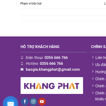
Phạm vi bốc hơi
HỖ TRỢ KHÁCH HÀNG
CHÍNH 
Điện thoại:
0356 666 766
Liên h
Hotline:
0356 666 766
Ưu đã
baogia.khangphat@gmail.com
Hướng
Chính 
Chính
Chính 
khiếu 