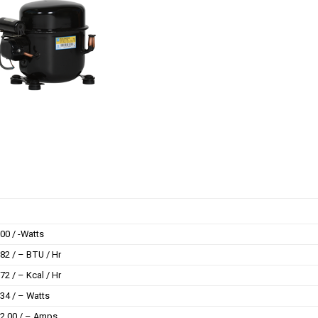
00 / -Watts
82 / – BTU / Hr
72 / – Kcal / Hr
34 / – Watts
2.00 / – Amps