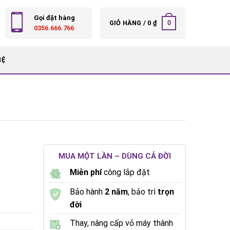
Gọi đặt hàng
0
GIỎ HÀNG /
0
₫
0356.666.766
HỆ
MUA MỘT LẦN – DÙNG CẢ ĐỜI
Miễn phí
công lắp đặt
Bảo hành
2 năm
, bảo trì
trọn
đời
Thay, nâng cấp vỏ máy thành