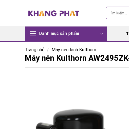
Skip
Tìm
to
kiếm:
content
Danh mục sản phẩm
T
Trang chủ
/
Máy nén lạnh Kulthorn
Máy nén Kulthorn AW2495ZK