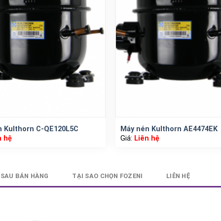
n Kulthorn C-QE120L5C
Máy nén Kulthorn AE4474EK
n hệ
Giá:
Liên hệ
 SAU BÁN HÀNG
TẠI SAO CHỌN FOZENI
LIÊN HỆ