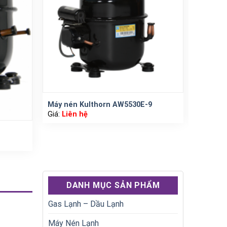
Máy nén Kulthorn AW5530E-9
Máy ne
Giá:
Liên hệ
Giá:
Liê
DANH MỤC SẢN PHẨM
Gas Lạnh – Dầu Lạnh
Máy Nén Lạnh