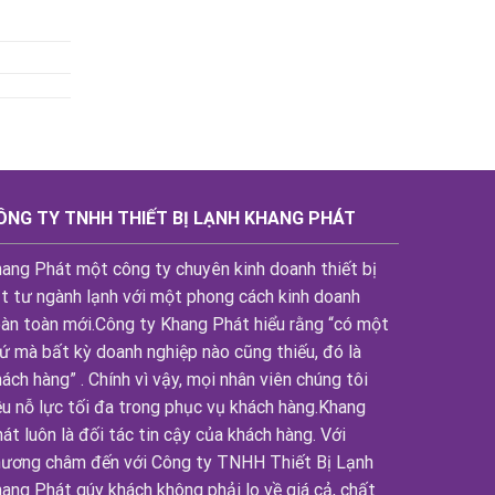
ÔNG TY TNHH THIẾT BỊ LẠNH KHANG PHÁT
ang Phát một công ty chuyên kinh doanh thiết bị
t tư ngành lạnh với một phong cách kinh doanh
àn toàn mới.Công ty Khang Phát hiểu rằng “có một
ứ mà bất kỳ doanh nghiệp nào cũng thiếu, đó là
ách hàng” . Chính vì vậy, mọi nhân viên chúng tôi
u nỗ lực tối đa trong phục vụ khách hàng.Khang
át luôn là đối tác tin cậy của khách hàng. Với
ương châm đến với Công ty TNHH Thiết Bị Lạnh
ang Phát qúy khách không phải lo về giá cả, chất