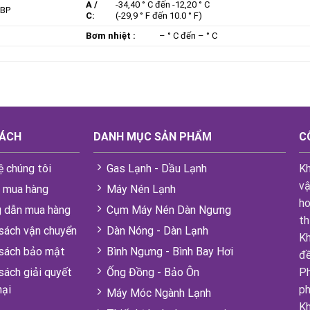
A /
-34,40 ° C đến -12,20 ° C
LBP
C:
(-29,9 ° F đến 10.0 ° F)
Bơm nhiệt :
– ° C đến – ° C
SÁCH
DANH MỤC SẢN PHẨM
C
ệ chúng tôi
Gas Lạnh - Dầu Lạnh
Kh
vậ
i mua hàng
Máy Nén Lạnh
ho
 dẫn mua hàng
Cụm Máy Nén Dàn Ngưng
th
sách vận chuyển
Dàn Nóng - Dàn Lạnh
Kh
 sách bảo mật
Bình Ngưng - Bình Bay Hơi
đề
sách giải quyết
Ống Đồng - Bảo Ôn
Ph
nại
ph
Máy Móc Ngành Lạnh
Kh