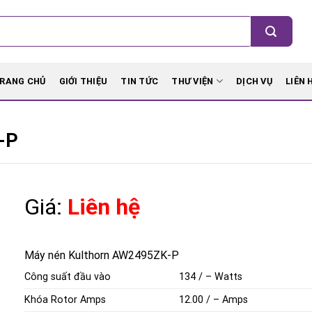
RANG CHỦ
GIỚI THIỆU
TIN TỨC
THƯ VIỆN
DỊCH VỤ
LIÊN 
-P
Giá:
Liên hệ
Máy nén Kulthorn AW2495ZK-P
Công suất đầu vào
134 / – Watts
Khóa Rotor Amps
12.00 / – Amps