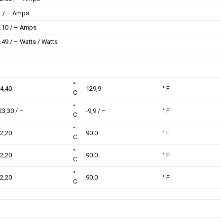
 / – Amps
.10 / – Amps
.49 / – Watts / Watts
°
4,40
129,9
° F
C
°
23,30 / –
-9,9 / –
° F
C
°
2,20
90.0
° F
C
°
2,20
90.0
° F
C
°
2,20
90.0
° F
C