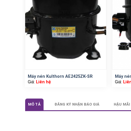
Máy nén Kulthorn AE2425ZK-SR
Máy né
Giá:
Liên hệ
Giá:
Liê
MÔ TẢ
ĐĂNG KÝ NHẬN BÁO GIÁ
HẬU MÃI