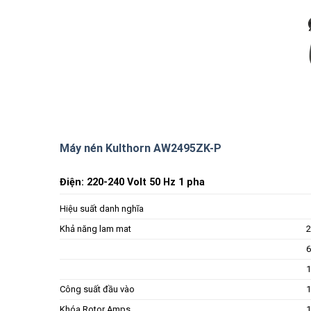
Máy nén Kulthorn AW2495ZK-P
Điện: 220-240 Volt 50 Hz 1 pha
Hiệu suất danh nghĩa
Khả năng lam mat
2
6
1
Công suất đầu vào
1
Khóa Rotor Amps
1