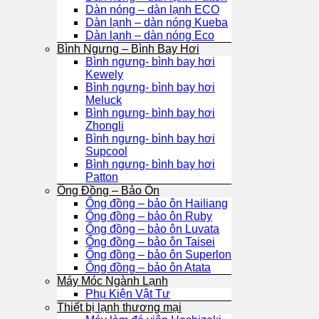
Dàn nóng – dàn lạnh ECO
Dàn lạnh – dàn nóng Kueba
Dàn lạnh – dàn nóng Eco
Bình Ngưng – Bình Bay Hơi
Bình ngưng- bình bay hơi
Kewely
Bình ngưng- bình bay hơi
Meluck
Bình ngưng- bình bay hơi
Zhongli
Bình ngưng- bình bay hơi
Supcool
Bình ngưng- bình bay hơi
Patton
Ống Đồng – Bảo Ôn
Ống đồng – bảo ôn Hailiang
Ống đồng – bảo ôn Ruby
Ống đồng – bảo ôn Luvata
Ống đồng – bảo ôn Taisei
Ống đồng – bảo ôn Superlon
Ống đồng – bảo ôn Atata
Máy Móc Ngành Lạnh
Phụ Kiện Vật Tư
Thiết bị lạnh thương mại