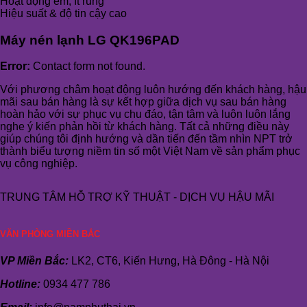
Hoạt động êm, ít rung
Hiệu suất & độ tin cậy cao
Máy nén lạnh LG QK196PAD
Error:
Contact form not found.
Với phương châm hoạt động luôn hướng đến khách hàng, hậu
mãi sau bán hàng là sự kết hợp giữa dịch vụ sau bán hàng
hoàn hảo với sự phục vụ chu đáo, tận tâm và luôn luôn lắng
nghe ý kiến phản hồi từ khách hàng. Tất cả những điều này
giúp chúng tôi định hướng và dần tiến đến tầm nhìn NPT trở
thành biểu tượng niềm tin số một Việt Nam về sản phẩm phục
vụ công nghiệp.
TRUNG TÂM HỖ TRỢ KỸ THUẬT - DỊCH VỤ HẬU MÃI
VĂN PHÒNG MIỀN BẮC
VP Miền Bắc:
LK2, CT6, Kiến Hưng, Hà Đông - Hà Nội
Hotline:
0934 477 786