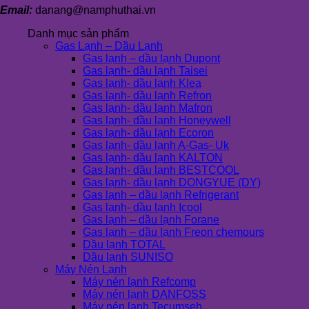
Email:
danang@namphuthai.vn
Danh mục sản phẩm
Gas Lạnh – Dầu Lạnh
Gas lạnh – dầu lạnh Dupont
Gas lạnh- dầu lạnh Taisei
Gas lạnh- dầu lạnh Klea
Gas lạnh- dầu lạnh Refron
Gas lạnh- dầu lạnh Mafron
Gas lạnh- dầu lạnh Honeywell
Gas lạnh- dầu lạnh Ecoron
Gas lạnh- dầu lạnh A-Gas- Uk
Gas lạnh- dầu lạnh KALTON
Gas lạnh- dầu lạnh BESTCOOL
Gas lạnh- dầu lạnh DONGYUE (DY)
Gas lạnh – dầu lạnh Refrigerant
Gas lạnh- dầu lạnh Icool
Gas lạnh – dầu lạnh Forane
Gas lạnh – dầu lạnh Freon chemours
Dầu lạnh TOTAL
Dầu lạnh SUNISO
Máy Nén Lạnh
Máy nén lạnh Refcomp
Máy nén lạnh DANFOSS
Máy nén lạnh Tecumseh