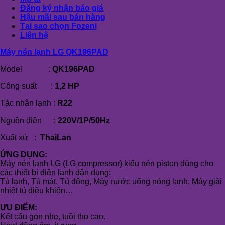
Đăng ký nhận báo giá
Hậu mãi sau bán hàng
Tại sao chọn Fozeni
Liên hệ
Máy nén lạnh LG QK196PAD
Model :
QK196PAD
Công suất :
1,2 HP
Tác nhân lạnh :
R22
Nguồn điện :
220V/1P/50Hz
Xuất xứ :
ThaiLan
ỨNG DỤNG:
Máy nén lạnh LG (LG compressor) kiểu nén piston dùng cho
các thiết bị điện lạnh dân dụng:
Tủ lạnh, Tủ mát, Tủ đông, Máy nước uống nóng lạnh, Máy giải
nhiệt tủ điều khiển…
ƯU ĐIỂM:
Kết cấu gọn nhẹ, tuồi thọ cao.