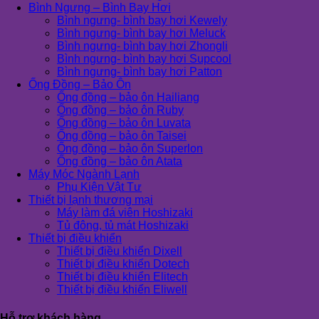
Bình Ngưng – Bình Bay Hơi
Bình ngưng- bình bay hơi Kewely
Bình ngưng- bình bay hơi Meluck
Bình ngưng- bình bay hơi Zhongli
Bình ngưng- bình bay hơi Supcool
Bình ngưng- bình bay hơi Patton
Ống Đồng – Bảo Ôn
Ống đồng – bảo ôn Hailiang
Ống đồng – bảo ôn Ruby
Ống đồng – bảo ôn Luvata
Ống đồng – bảo ôn Taisei
Ống đồng – bảo ôn Superlon
Ống đồng – bảo ôn Atata
Máy Móc Ngành Lạnh
Phụ Kiện Vật Tư
Thiết bị lạnh thương mại
Máy làm đá viên Hoshizaki
Tủ đông, tủ mát Hoshizaki
Thiết bị điều khiển
Thiết bị điều khiển Dixell
Thiết bị điều khiển Dotech
Thiết bị điều khiển Elitech
Thiết bị điều khiển Eliwell
Hỗ trợ khách hàng