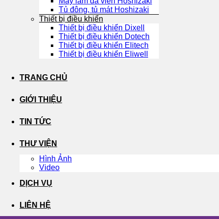
Máy làm đá viên Hoshizaki
Tủ đông, tủ mát Hoshizaki
Thiết bị điều khiển
Thiết bị điều khiển Dixell
Thiết bị điều khiển Dotech
Thiết bị điều khiển Elitech
Thiết bị điều khiển Eliwell
TRANG CHỦ
GIỚI THIỆU
TIN TỨC
THƯ VIỆN
Hình Ảnh
Video
DỊCH VỤ
LIÊN HỆ