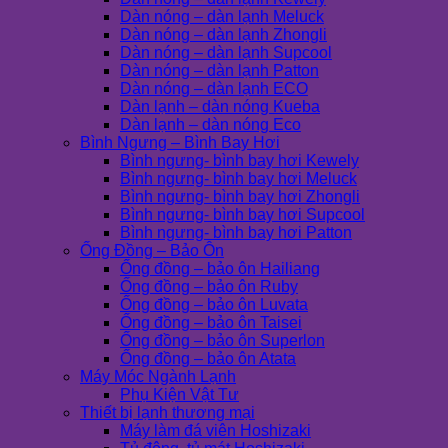
Dàn nóng – dàn lạnh Meluck
Dàn nóng – dàn lạnh Zhongli
Dàn nóng – dàn lạnh Supcool
Dàn nóng – dàn lạnh Patton
Dàn nóng – dàn lạnh ECO
Dàn lạnh – dàn nóng Kueba
Dàn lạnh – dàn nóng Eco
Bình Ngưng – Bình Bay Hơi
Bình ngưng- bình bay hơi Kewely
Bình ngưng- bình bay hơi Meluck
Bình ngưng- bình bay hơi Zhongli
Bình ngưng- bình bay hơi Supcool
Bình ngưng- bình bay hơi Patton
Ống Đồng – Bảo Ôn
Ống đồng – bảo ôn Hailiang
Ống đồng – bảo ôn Ruby
Ống đồng – bảo ôn Luvata
Ống đồng – bảo ôn Taisei
Ống đồng – bảo ôn Superlon
Ống đồng – bảo ôn Atata
Máy Móc Ngành Lạnh
Phụ Kiện Vật Tư
Thiết bị lạnh thương mại
Máy làm đá viên Hoshizaki