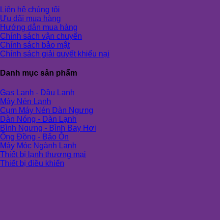
Liên hệ chúng tôi
Ưu đãi mua hàng
Hướng dẫn mua hàng
Chính sách vận chuyển
Chính sách bảo mật
Chính sách giải quyết khiếu nại
Danh mục sản phẩm
Gas Lạnh - Dầu Lạnh
Máy Nén Lạnh
Cụm Máy Nén Dàn Ngưng
Dàn Nóng - Dàn Lạnh
Bình Ngưng - Bình Bay Hơi
Ống Đồng - Bảo Ôn
Máy Móc Ngành Lạnh
Thiết bị lạnh thương mại
Thiết bị điều khiển