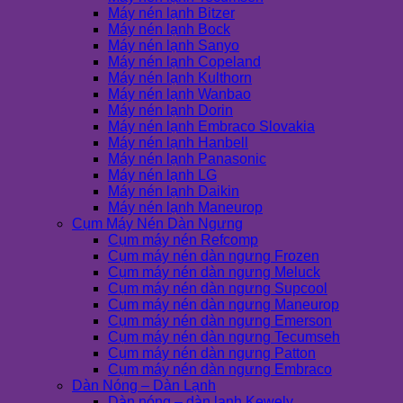
Máy nén lạnh Bitzer
Máy nén lạnh Bock
Máy nén lạnh Sanyo
Máy nén lạnh Copeland
Máy nén lạnh Kulthorn
Máy nén lạnh Wanbao
Máy nén lạnh Dorin
Máy nén lạnh Embraco Slovakia
Máy nén lạnh Hanbell
Máy nén lạnh Panasonic
Máy nén lạnh LG
Máy nén lạnh Daikin
Máy nén lạnh Maneurop
Cụm Máy Nén Dàn Ngưng
Cụm máy nén Refcomp
Cụm máy nén dàn ngưng Frozen
Cụm máy nén dàn ngưng Meluck
Cụm máy nén dàn ngưng Supcool
Cụm máy nén dàn ngưng Maneurop
Cụm máy nén dàn ngưng Emerson
Cụm máy nén dàn ngưng Tecumseh
Cụm máy nén dàn ngưng Patton
Cụm máy nén dàn ngưng Embraco
Dàn Nóng – Dàn Lạnh
Dàn nóng – dàn lạnh Kewely