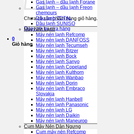
Gas lạnh – dầu lạnh Forane
Gas lạnh – dầu lạnh Freon
chemours
Dầu lạnh TOTAL
Chưa có sản phẩm trong giỏ hàng.
Dầu lạnh SUNISO
Quay trở lại cửa hàng
Máy Nén Lạnh
Máy nén lạnh Refcomp
0
Máy nén lạnh DANFOSS
Giỏ hàng
Máy nén lạnh Tecumseh
Máy nén lạnh Bitzer
Máy nén lạnh Bock
Máy nén lạnh Sanyo
Máy nén lạnh Copeland
Máy nén lạnh Kulthorn
Máy nén lạnh Wanbao
Máy nén lạnh Dorin
Máy nén lạnh Embraco
Slovakia
Máy nén lạnh Hanbell
Máy nén lạnh Panasonic
Máy nén lạnh LG
Máy nén lạnh Daikin
Máy nén lạnh Maneurop
Cụm Máy Nén Dàn Ngưng
Cụm máy nén Refcomp