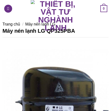
Skip
0
to
content
Trang chủ
/
Máy nén lạnh LG
Máy nén lạnh LG QP325PBA