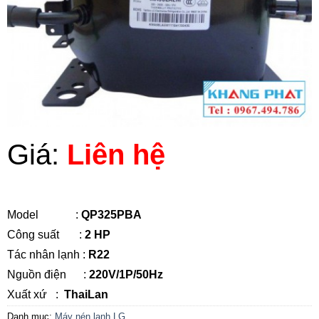
Giá:
Liên hệ
Model :
QP325PBA
Công suất :
2 HP
Tác nhân lạnh :
R22
Nguồn điện :
220V/1P/50Hz
Xuất xứ :
ThaiLan
Danh mục:
Máy nén lạnh LG