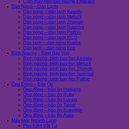
Cụm máy nén dàn ngưng Embraco
Dàn Nóng – Dàn Lạnh
Dàn nóng – dàn lạnh Kewely
Dàn nóng – dàn lạnh Meluck
Dàn nóng – dàn lạnh Zhongli
Dàn nóng – dàn lạnh Supcool
Dàn nóng – dàn lạnh Patton
Dàn nóng – dàn lạnh ECO
Dàn lạnh – dàn nóng Kueba
Dàn lạnh – dàn nóng Eco
Bình Ngưng – Bình Bay Hơi
Bình ngưng- bình bay hơi Kewely
Bình ngưng- bình bay hơi Meluck
Bình ngưng- bình bay hơi Zhongli
Bình ngưng- bình bay hơi Supcool
Bình ngưng- bình bay hơi Patton
Ống Đồng – Bảo Ôn
Ống đồng – bảo ôn Hailiang
Ống đồng – bảo ôn Ruby
Ống đồng – bảo ôn Luvata
Ống đồng – bảo ôn Taisei
Ống đồng – bảo ôn Superlon
Ống đồng – bảo ôn Atata
Máy Móc Ngành Lạnh
Phụ Kiện Vật Tư