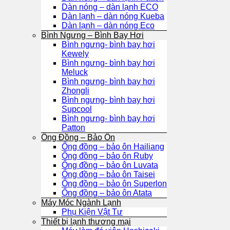
Dàn nóng – dàn lạnh ECO
Dàn lạnh – dàn nóng Kueba
Dàn lạnh – dàn nóng Eco
Bình Ngưng – Bình Bay Hơi
Bình ngưng- bình bay hơi
Kewely
Bình ngưng- bình bay hơi
Meluck
Bình ngưng- bình bay hơi
Zhongli
Bình ngưng- bình bay hơi
Supcool
Bình ngưng- bình bay hơi
Patton
Ống Đồng – Bảo Ôn
Ống đồng – bảo ôn Hailiang
Ống đồng – bảo ôn Ruby
Ống đồng – bảo ôn Luvata
Ống đồng – bảo ôn Taisei
Ống đồng – bảo ôn Superlon
Ống đồng – bảo ôn Atata
Máy Móc Ngành Lạnh
Phụ Kiện Vật Tư
Thiết bị lạnh thương mại