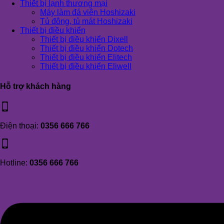
Thiết bị lạnh thương mại
Máy làm đá viên Hoshizaki
Tủ đông, tủ mát Hoshizaki
Thiết bị điều khiển
Thiết bị điều khiển Dixell
Thiết bị điều khiển Dotech
Thiết bị điều khiển Elitech
Thiết bị điều khiển Eliwell
Hỗ trợ khách hàng
Điện thoại:
0356 666 766
Hotline:
0356 666 766