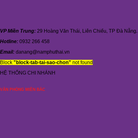
VP Miền Trung:
29 Hoàng Văn Thái, Liên Chiểu, TP Đà Nẵng.
Hotline:
0932 266 458
Email:
danang@namphuthai.vn
Block
"block-tab-tai-sao-chon"
not found
HỆ THỐNG CHI NHÁNH
VĂN PHÒNG MIỀN BẮC