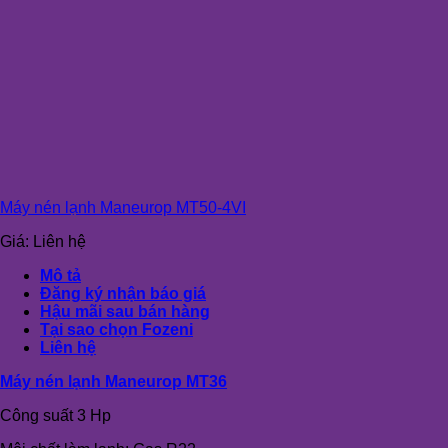
Máy nén lạnh Maneurop MT50-4VI
Giá:
Liên hệ
Mô tả
Đăng ký nhận báo giá
Hậu mãi sau bán hàng
Tại sao chọn Fozeni
Liên hệ
Máy nén lạnh Maneurop MT36
Công suất 3 Hp