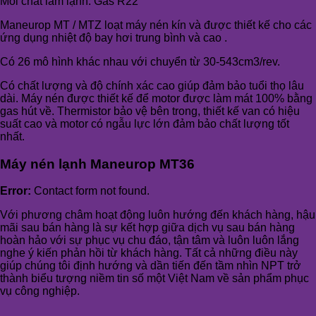
Môi chất làm lạnh: Gas R22
Maneurop
MT /
MTZ
loạt
máy nén
kín
và được thiết kế
cho các
ứng dụng
nhiệt
độ
bay hơi
trung bình và
cao
.
Có 26
mô hình khác nhau
với
chuyển
từ
30-543cm3/rev
.
Có chất lượng và độ chính xác cao giúp đảm bảo tuổi thọ lâu
dài. Máy nén được thiết kế để motor được làm mát 100% bằng
gas hút về. Thermistor bảo vệ bên trong, thiết kế van có hiệu
suất cao và motor có ngẫu lực lớn đảm bảo chất lượng tốt
nhất.
Máy nén lạnh Maneurop MT36
Error:
Contact form not found.
Với phương châm hoạt động luôn hướng đến khách hàng, hậu
mãi sau bán hàng là sự kết hợp giữa dịch vụ sau bán hàng
hoàn hảo với sự phục vụ chu đáo, tận tâm và luôn luôn lắng
nghe ý kiến phản hồi từ khách hàng. Tất cả những điều này
giúp chúng tôi định hướng và dần tiến đến tầm nhìn NPT trở
thành biểu tượng niềm tin số một Việt Nam về sản phẩm phục
vụ công nghiệp.