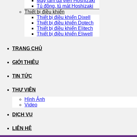
Máy làm đá viên Hoshizaki
Tủ đông, tủ mát Hoshizaki
Thiết bị điều khiển
Thiết bị điều khiển Dixell
Thiết bị điều khiển Dotech
Thiết bị điều khiển Elitech
Thiết bị điều khiển Eliwell
TRANG CHỦ
GIỚI THIỆU
TIN TỨC
THƯ VIỆN
Hình Ảnh
Video
DỊCH VỤ
LIÊN HỆ