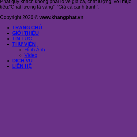
Phát qúy khách không phải lo về giá cả, chất lượng, với mục
tiêu:“Chất lượng là vàng”, “Giá cả cạnh tranh”.
Copyright 2026 ©
www.khangphat.vn
TRANG CHỦ
GIỚI THIỆU
TIN TỨC
THƯ VIỆN
Hình Ảnh
Video
DỊCH VỤ
LIÊN HỆ