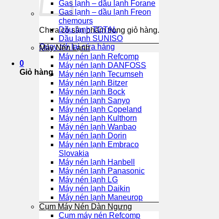
Gas lạnh – dầu lạnh Forane
Gas lạnh – dầu lạnh Freon
chemours
Dầu lạnh TOTAL
Chưa có sản phẩm trong giỏ hàng.
Dầu lạnh SUNISO
Quay trở lại cửa hàng
Máy Nén Lạnh
Máy nén lạnh Refcomp
0
Máy nén lạnh DANFOSS
Giỏ hàng
Máy nén lạnh Tecumseh
Máy nén lạnh Bitzer
Máy nén lạnh Bock
Máy nén lạnh Sanyo
Máy nén lạnh Copeland
Máy nén lạnh Kulthorn
Máy nén lạnh Wanbao
Máy nén lạnh Dorin
Máy nén lạnh Embraco
Slovakia
Máy nén lạnh Hanbell
Máy nén lạnh Panasonic
Máy nén lạnh LG
Máy nén lạnh Daikin
Máy nén lạnh Maneurop
Cụm Máy Nén Dàn Ngưng
Cụm máy nén Refcomp