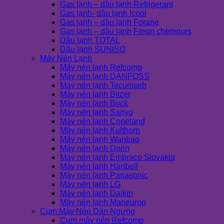
Gas lạnh – dầu lạnh Refrigerant
Gas lạnh- dầu lạnh Icool
Gas lạnh – dầu lạnh Forane
Gas lạnh – dầu lạnh Freon chemours
Dầu lạnh TOTAL
Dầu lạnh SUNISO
Máy Nén Lạnh
Máy nén lạnh Refcomp
Máy nén lạnh DANFOSS
Máy nén lạnh Tecumseh
Máy nén lạnh Bitzer
Máy nén lạnh Bock
Máy nén lạnh Sanyo
Máy nén lạnh Copeland
Máy nén lạnh Kulthorn
Máy nén lạnh Wanbao
Máy nén lạnh Dorin
Máy nén lạnh Embraco Slovakia
Máy nén lạnh Hanbell
Máy nén lạnh Panasonic
Máy nén lạnh LG
Máy nén lạnh Daikin
Máy nén lạnh Maneurop
Cụm Máy Nén Dàn Ngưng
Cụm máy nén Refcomp