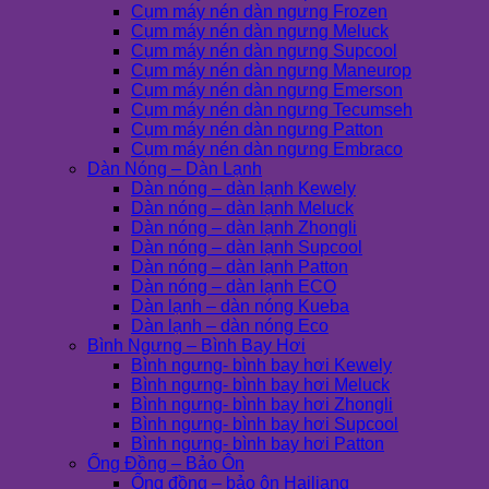
Cụm máy nén dàn ngưng Frozen
Cụm máy nén dàn ngưng Meluck
Cụm máy nén dàn ngưng Supcool
Cụm máy nén dàn ngưng Maneurop
Cụm máy nén dàn ngưng Emerson
Cụm máy nén dàn ngưng Tecumseh
Cụm máy nén dàn ngưng Patton
Cụm máy nén dàn ngưng Embraco
Dàn Nóng – Dàn Lạnh
Dàn nóng – dàn lạnh Kewely
Dàn nóng – dàn lạnh Meluck
Dàn nóng – dàn lạnh Zhongli
Dàn nóng – dàn lạnh Supcool
Dàn nóng – dàn lạnh Patton
Dàn nóng – dàn lạnh ECO
Dàn lạnh – dàn nóng Kueba
Dàn lạnh – dàn nóng Eco
Bình Ngưng – Bình Bay Hơi
Bình ngưng- bình bay hơi Kewely
Bình ngưng- bình bay hơi Meluck
Bình ngưng- bình bay hơi Zhongli
Bình ngưng- bình bay hơi Supcool
Bình ngưng- bình bay hơi Patton
Ống Đồng – Bảo Ôn
Ống đồng – bảo ôn Hailiang