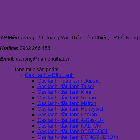
VP Miền Trung:
29 Hoàng Văn Thái, Liên Chiểu, TP Đà Nẵng.
Hotline:
0932 266 458
Email:
danang@namphuthai.vn
Danh mục sản phẩm
Gas Lạnh – Dầu Lạnh
Gas lạnh – dầu lạnh Dupont
Gas lạnh- dầu lạnh Taisei
Gas lạnh- dầu lạnh Klea
Gas lạnh- dầu lạnh Refron
Gas lạnh- dầu lạnh Mafron
Gas lạnh- dầu lạnh Honeywell
Gas lạnh- dầu lạnh Ecoron
Gas lạnh- dầu lạnh A-Gas- Uk
Gas lạnh- dầu lạnh KALTON
Gas lạnh- dầu lạnh BESTCOOL
Gas lạnh- dầu lạnh DONGYUE (DY)