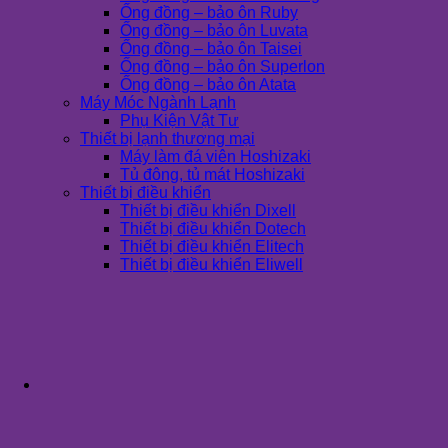
Ống đồng – bảo ôn Ruby
Ống đồng – bảo ôn Luvata
Ống đồng – bảo ôn Taisei
Ống đồng – bảo ôn Superlon
Ống đồng – bảo ôn Atata
Máy Móc Ngành Lạnh
Phụ Kiện Vật Tư
Thiết bị lạnh thương mại
Máy làm đá viên Hoshizaki
Tủ đông, tủ mát Hoshizaki
Thiết bị điều khiển
Thiết bị điều khiển Dixell
Thiết bị điều khiển Dotech
Thiết bị điều khiển Elitech
Thiết bị điều khiển Eliwell