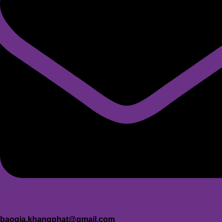
baogia.khangphat@gmail.com