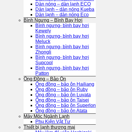
Dàn nóng – dàn lạnh ECO
Dàn lạnh – dàn nóng Kueba
Dàn lạnh – dàn nóng Eco
Bình Ngưng – Bình Bay Hơi
Bình ngưng- bình bay hơi
Kewely
Bình ngưng- bình bay hơi
Meluck
Bình ngưng- bình bay hơi
Zhongli
Bình ngưng- bình bay hơi
Supcool
Bình ngưng- bình bay hơi
Patton
Ống Đồng – Bảo Ôn
Ống đồng – bảo ôn Hailiang
Ống đồng – bảo ôn Ruby
Ống đồng – bảo ôn Luvata
Ống đồng – bảo ôn Taisei
Ống đồng – bảo ôn Superlon
Ống đồng – bảo ôn Atata
Máy Móc Ngành Lạnh
Phụ Kiện Vật Tư
Thiết bị lạnh thương mại