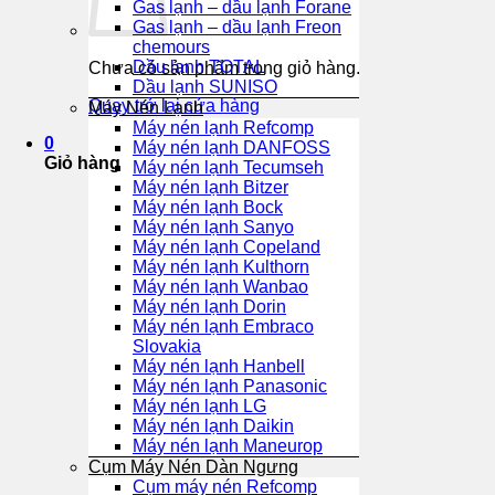
Gas lạnh – dầu lạnh Forane
Gas lạnh – dầu lạnh Freon
chemours
Dầu lạnh TOTAL
Chưa có sản phẩm trong giỏ hàng.
Dầu lạnh SUNISO
Quay trở lại cửa hàng
Máy Nén Lạnh
Máy nén lạnh Refcomp
0
Máy nén lạnh DANFOSS
Giỏ hàng
Máy nén lạnh Tecumseh
Máy nén lạnh Bitzer
Máy nén lạnh Bock
Máy nén lạnh Sanyo
Máy nén lạnh Copeland
Máy nén lạnh Kulthorn
Máy nén lạnh Wanbao
Máy nén lạnh Dorin
Máy nén lạnh Embraco
Slovakia
Máy nén lạnh Hanbell
Máy nén lạnh Panasonic
Máy nén lạnh LG
Máy nén lạnh Daikin
Máy nén lạnh Maneurop
Cụm Máy Nén Dàn Ngưng
Cụm máy nén Refcomp