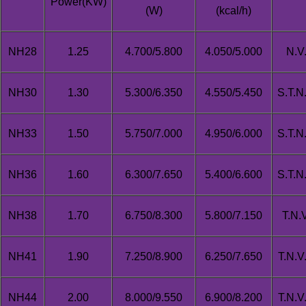
Power(KW)
(W)
(kcal/h)
NH28
1.25
4.700/5.800
4.050/5.000
N.V
NH30
1.30
5.300/6.350
4.550/5.450
S.T.N
NH33
1.50
5.750/7.000
4.950/6.000
S.T.N
NH36
1.60
6.300/7.650
5.400/6.600
S.T.N
NH38
1.70
6.750/8.300
5.800/7.150
T.N.
NH41
1.90
7.250/8.900
6.250/7.650
T.N.V
NH44
2.00
8.000/9.550
6.900/8.200
T.N.V