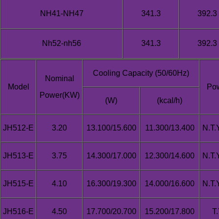
NH41-NH47
341.3
392.3
Nh52-nh56
341.3
392.3
Cooling Capacity (50/60Hz)
Nominal
Model
Po
Power(KW)
(W)
(kcal/h)
JH512-E
3.20
13.100/15.600
11.300/13.400
N.T.
JH513-E
3.75
14.300/17.000
12.300/14.600
N.T.
JH515-E
4.10
16.300/19.300
14.000/16.600
N.T.
JH516-E
4.50
17.700/20.700
15.200/17.800
T