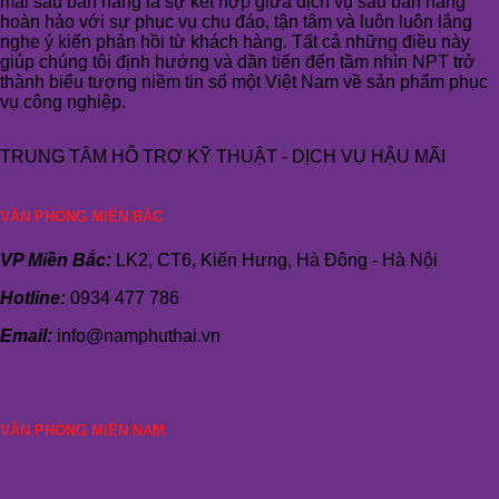
mãi sau bán hàng là sự kết hợp giữa dịch vụ sau bán hàng
hoàn hảo với sự phục vụ chu đáo, tận tâm và luôn luôn lắng
nghe ý kiến phản hồi từ khách hàng. Tất cả những điều này
giúp chúng tôi định hướng và dần tiến đến tầm nhìn NPT trở
thành biểu tượng niềm tin số một Việt Nam về sản phẩm phục
vụ công nghiệp.
TRUNG TÂM HỖ TRỢ KỸ THUẬT - DỊCH VỤ HẬU MÃI
VĂN PHÒNG MIỀN BẮC
VP Miền Bắc:
LK2, CT6, Kiến Hưng, Hà Đông - Hà Nội
Hotline:
0934 477 786
Email:
info@namphuthai.vn
VĂN PHÒNG MIỀN NAM