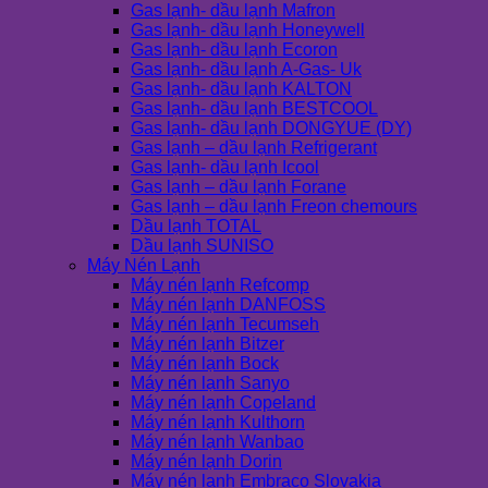
Gas lạnh- dầu lạnh Mafron
Gas lạnh- dầu lạnh Honeywell
Gas lạnh- dầu lạnh Ecoron
Gas lạnh- dầu lạnh A-Gas- Uk
Gas lạnh- dầu lạnh KALTON
Gas lạnh- dầu lạnh BESTCOOL
Gas lạnh- dầu lạnh DONGYUE (DY)
Gas lạnh – dầu lạnh Refrigerant
Gas lạnh- dầu lạnh Icool
Gas lạnh – dầu lạnh Forane
Gas lạnh – dầu lạnh Freon chemours
Dầu lạnh TOTAL
Dầu lạnh SUNISO
Máy Nén Lạnh
Máy nén lạnh Refcomp
Máy nén lạnh DANFOSS
Máy nén lạnh Tecumseh
Máy nén lạnh Bitzer
Máy nén lạnh Bock
Máy nén lạnh Sanyo
Máy nén lạnh Copeland
Máy nén lạnh Kulthorn
Máy nén lạnh Wanbao
Máy nén lạnh Dorin
Máy nén lạnh Embraco Slovakia