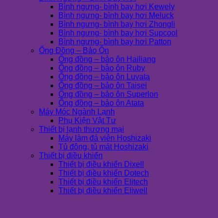
Bình ngưng- bình bay hơi Kewely
Bình ngưng- bình bay hơi Meluck
Bình ngưng- bình bay hơi Zhongli
Bình ngưng- bình bay hơi Supcool
Bình ngưng- bình bay hơi Patton
Ống Đồng – Bảo Ôn
Ống đồng – bảo ôn Hailiang
Ống đồng – bảo ôn Ruby
Ống đồng – bảo ôn Luvata
Ống đồng – bảo ôn Taisei
Ống đồng – bảo ôn Superlon
Ống đồng – bảo ôn Atata
Máy Móc Ngành Lạnh
Phụ Kiện Vật Tư
Thiết bị lạnh thương mại
Máy làm đá viên Hoshizaki
Tủ đông, tủ mát Hoshizaki
Thiết bị điều khiển
Thiết bị điều khiển Dixell
Thiết bị điều khiển Dotech
Thiết bị điều khiển Elitech
Thiết bị điều khiển Eliwell