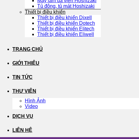
Máy làm đá viên Hoshizaki
Tủ đông, tủ mát Hoshizaki
Thiết bị điều khiển
Thiết bị điều khiển Dixell
Thiết bị điều khiển Dotech
Thiết bị điều khiển Elitech
Thiết bị điều khiển Eliwell
TRANG CHỦ
GIỚI THIỆU
TIN TỨC
THƯ VIỆN
Hình Ảnh
Video
DỊCH VỤ
LIÊN HỆ