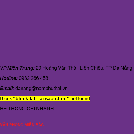
VP Miền Trung:
29 Hoàng Văn Thái, Liên Chiểu, TP Đà Nẵng.
Hotline:
0932 266 458
Email:
danang@namphuthai.vn
Block
"block-tab-tai-sao-chon"
not found
HỆ THỐNG CHI NHÁNH
VĂN PHÒNG MIỀN BẮC