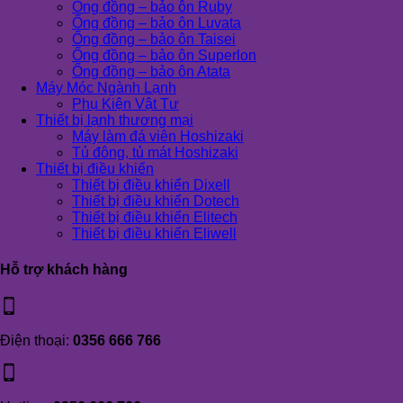
Ống đồng – bảo ôn Ruby
Ống đồng – bảo ôn Luvata
Ống đồng – bảo ôn Taisei
Ống đồng – bảo ôn Superlon
Ống đồng – bảo ôn Atata
Máy Móc Ngành Lạnh
Phụ Kiện Vật Tư
Thiết bị lạnh thương mại
Máy làm đá viên Hoshizaki
Tủ đông, tủ mát Hoshizaki
Thiết bị điều khiển
Thiết bị điều khiển Dixell
Thiết bị điều khiển Dotech
Thiết bị điều khiển Elitech
Thiết bị điều khiển Eliwell
Hỗ trợ khách hàng
Điện thoại:
0356 666 766