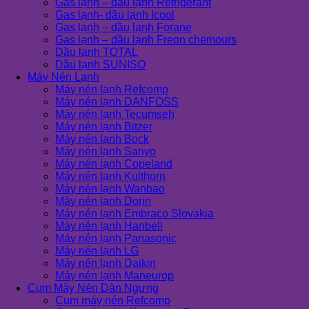
Gas lạnh – dầu lạnh Refrigerant
Gas lạnh- dầu lạnh Icool
Gas lạnh – dầu lạnh Forane
Gas lạnh – dầu lạnh Freon chemours
Dầu lạnh TOTAL
Dầu lạnh SUNISO
Máy Nén Lạnh
Máy nén lạnh Refcomp
Máy nén lạnh DANFOSS
Máy nén lạnh Tecumseh
Máy nén lạnh Bitzer
Máy nén lạnh Bock
Máy nén lạnh Sanyo
Máy nén lạnh Copeland
Máy nén lạnh Kulthorn
Máy nén lạnh Wanbao
Máy nén lạnh Dorin
Máy nén lạnh Embraco Slovakia
Máy nén lạnh Hanbell
Máy nén lạnh Panasonic
Máy nén lạnh LG
Máy nén lạnh Daikin
Máy nén lạnh Maneurop
Cụm Máy Nén Dàn Ngưng
Cụm máy nén Refcomp