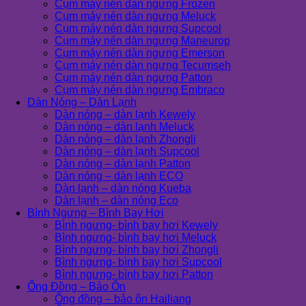
Cụm máy nén dàn ngưng Frozen
Cụm máy nén dàn ngưng Meluck
Cụm máy nén dàn ngưng Supcool
Cụm máy nén dàn ngưng Maneurop
Cụm máy nén dàn ngưng Emerson
Cụm máy nén dàn ngưng Tecumseh
Cụm máy nén dàn ngưng Patton
Cụm máy nén dàn ngưng Embraco
Dàn Nóng – Dàn Lạnh
Dàn nóng – dàn lạnh Kewely
Dàn nóng – dàn lạnh Meluck
Dàn nóng – dàn lạnh Zhongli
Dàn nóng – dàn lạnh Supcool
Dàn nóng – dàn lạnh Patton
Dàn nóng – dàn lạnh ECO
Dàn lạnh – dàn nóng Kueba
Dàn lạnh – dàn nóng Eco
Bình Ngưng – Bình Bay Hơi
Bình ngưng- bình bay hơi Kewely
Bình ngưng- bình bay hơi Meluck
Bình ngưng- bình bay hơi Zhongli
Bình ngưng- bình bay hơi Supcool
Bình ngưng- bình bay hơi Patton
Ống Đồng – Bảo Ôn
Ống đồng – bảo ôn Hailiang