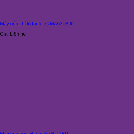
Máy nén khí tủ lạnh LG MA53LBJG
Giá:
Liên hệ
Máy nén trục vít bán kín BITZER