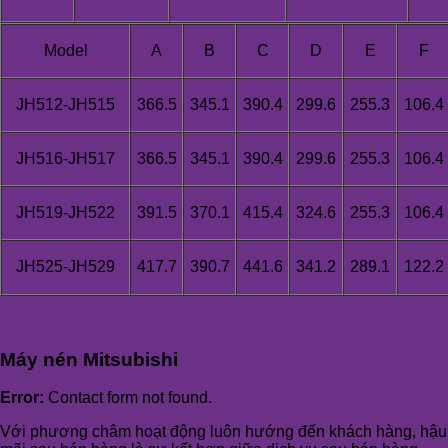
Model
A
B
C
D
E
F
JH512-JH515
366.5
345.1
390.4
299.6
255.3
106.4
JH516-JH517
366.5
345.1
390.4
299.6
255.3
106.4
JH519-JH522
391.5
370.1
415.4
324.6
255.3
106.4
JH525-JH529
417.7
390.7
441.6
341.2
289.1
122.2
Máy nén Mitsubishi
Error:
Contact form not found.
Với phương châm hoạt động luôn hướng đến khách hàng, hậu