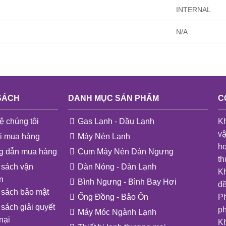
INTERNAL
N/A
SÁCH
DANH MỤC SẢN PHẨM
C
ệ chúng tôi
Gas Lạnh - Dầu Lạnh
Kh
vậ
i mua hàng
Máy Nén Lạnh
ho
 dẫn mua hàng
Cụm Máy Nén Dàn Ngưng
th
 sách vận
Dàn Nóng - Dàn Lạnh
Kh
n
Bình Ngưng - Bình Bay Hơi
đề
 sách bảo mật
Ống Đồng - Bảo Ôn
Ph
sách giải quyết
p
Máy Móc Ngành Lạnh
nại
Kh