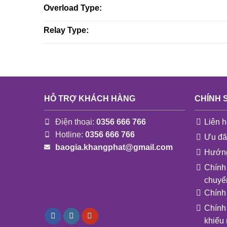
Overload Type:
Relay Type:
HỖ TRỢ KHÁCH HÀNG
CHÍNH 
Điện thoại:
0356 666 766
Liên h
Hotline:
0356 666 766
Ưu đã
baogia.khangphat@gmail.com
Hướng
Chính
chuyể
Chính
Chính 
khiếu 