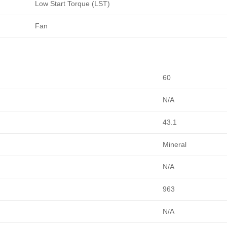
Low Start Torque (LST)
Fan
60
N/A
43.1
Mineral
N/A
963
N/A