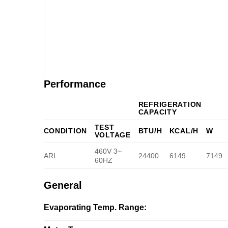
Performance
REFRIGERATION
CAPACITY
TEST
CONDITION
BTU/H
KCAL/H
W
VOLTAGE
460V 3~
ARI
24400
6149
7149
60HZ
General
Evaporating Temp. Range: