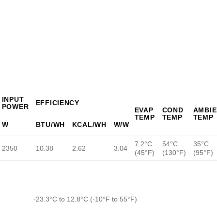
INPUT
EFFICIENCY
POWER
EVAP
COND
AMBI
TEMP
TEMP
TEMP
W
BTU/WH
KCAL/WH
W/W
7.2°C
54°C
35°C
2350
10.38
2.62
3.04
(45°F)
(130°F)
(95°F)
-23.3°C to 12.8°C (-10°F to 55°F)