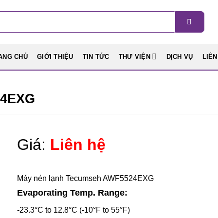
ANG CHỦ
GIỚI THIỆU
TIN TỨC
THƯ VIỆN
DỊCH VỤ
LIÊN
24EXG
Giá:
Liên hệ
Máy nén lạnh Tecumseh AWF5524EXG
Evaporating Temp. Range:
-23.3°C to 12.8°C (-10°F to 55°F)