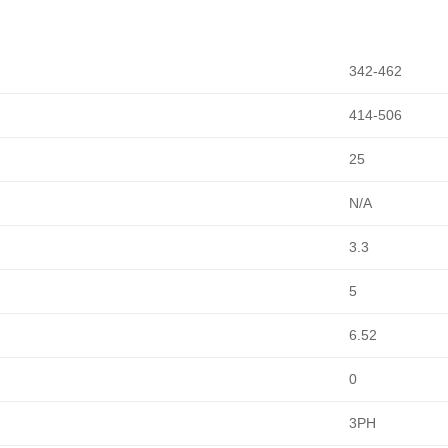
342-462
414-506
25
N/A
3.3
5
6.52
0
3PH