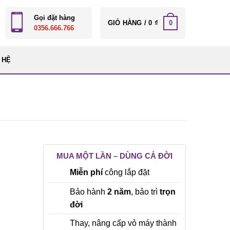
Gọi đặt hàng
0
GIỎ HÀNG /
0
₫
0356.666.766
 HỆ
MUA MỘT LẦN – DÙNG CẢ ĐỜI
Miễn phí
công lắp đặt
Bảo hành
2 năm
, bảo trì
trọn
đời
Thay, nâng cấp vỏ máy thành