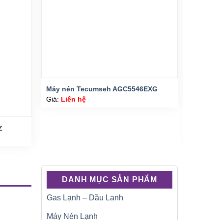
Máy nén Tecumseh AGC5546EXG
Giá:
Liên hệ
Z
Máy né
Giá:
Liê
DANH MỤC SẢN PHẨM
Gas Lạnh – Dầu Lạnh
Máy Nén Lạnh