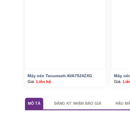
Máy nén Tecumseh AVA7524ZXG
Máy né
Giá:
Liên hệ
Giá:
Liê
MÔ TẢ
ĐĂNG KÝ NHẬN BÁO GIÁ
HẬU MÃ