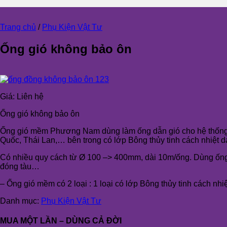
Trang chủ
/
Phụ Kiện Vật Tư
Ống gió không bảo ôn
Giá:
Liên hệ
Ống gió không bảo ôn
Ống gió mềm Phương Nam dùng làm ống dẫn gió cho hệ thống 
Quốc, Thái Lan,…
bên trong có lớp Bông thủy tinh cách nhiệt d
Có nhiều quy cách từ Ø 100 –> 400mm, dài 10m/ống. Dùng ống g
đóng tàu…
– Ống gió mềm có 2 loại : 1 loại có lớp Bông thủy tinh cách nhi
Danh mục:
Phụ Kiện Vật Tư
MUA MỘT LẦN – DÙNG CẢ ĐỜI