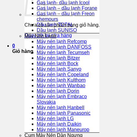
Gas lạnh- dầu lạnh Icool
Gas lạnh – dầu lạnh Forane
Gas lạnh – dầu lạnh Freon
chemours
Dầu lạnh TOTAL
Chưa có sản phẩm trong giỏ hàng.
Dầu lạnh SUNISO
Quay trở lại cửa hàng
Máy Nén Lạnh
Máy nén lạnh Refcomp
0
Máy nén lạnh DANFOSS
Giỏ hàng
Máy nén lạnh Tecumseh
Máy nén lạnh Bitzer
Máy nén lạnh Bock
Máy nén lạnh Sanyo
Máy nén lạnh Copeland
Máy nén lạnh Kulthorn
Máy nén lạnh Wanbao
Máy nén lạnh Dorin
Máy nén lạnh Embraco
Slovakia
Máy nén lạnh Hanbell
Máy nén lạnh Panasonic
Máy nén lạnh LG
Máy nén lạnh Daikin
Máy nén lạnh Maneurop
Cụm Máy Nén Dàn Ngưng