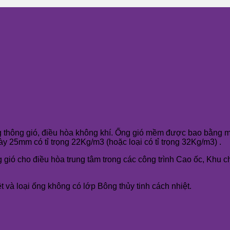
thông gió, điều hòa không khí. Ống gió mềm được bao bằng m
ày 25mm có tỉ trọng 22Kg/m3 (hoặc loại có tỉ trọng 32Kg/m3) .
ió cho điều hòa trung tâm trong các công trình Cao ốc, Khu c
ệt và loại ống không có lớp Bông thủy tinh cách nhiệt.