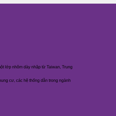
ột lớp nhôm dày nhập từ Taiwan, Trung
hung cư, các hệ thống dẫn trong ngành