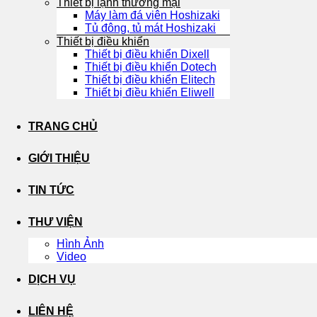
Thiết bị lạnh thương mại
Máy làm đá viên Hoshizaki
Tủ đông, tủ mát Hoshizaki
Thiết bị điều khiển
Thiết bị điều khiển Dixell
Thiết bị điều khiển Dotech
Thiết bị điều khiển Elitech
Thiết bị điều khiển Eliwell
TRANG CHỦ
GIỚI THIỆU
TIN TỨC
THƯ VIỆN
Hình Ảnh
Video
DỊCH VỤ
LIÊN HỆ