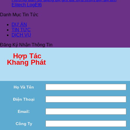
Elitech LogEt6
Danh Mục Tin Tức
DỰ ÁN
TIN TỨC
DỊCH VỤ
Đăng Ký Nhận Thông Tin
Hợp Tác
Khang Phát
Họ Và Tên
Điện Thoại
Email:
Công Ty