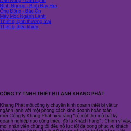
Dàn Nóng - Dàn Lạnh
Bình Ngưng - Bình Bay Hơi
Ống Đồng - Bảo Ôn
Máy Móc Ngành Lạnh
Thiết bị lạnh thương mại
Thiết bị điều khiển
CÔNG TY TNHH THIẾT BỊ LẠNH KHANG PHÁT
Khang Phát một công ty chuyên kinh doanh thiết bị vật tư
ngành lạnh với một phong cách kinh doanh hoàn toàn
mới.Công ty Khang Phát hiểu rằng “có một thứ mà bất kỳ
doanh nghiệp nào cũng thiếu, đó là Khách hàng” . Chính vì vậy,
mọi nhân viên chúng tôi đều nỗ lực tối đa trong phục vụ khách