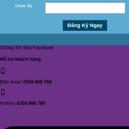
Chức Vụ
Chúng Tôi Trên Facebook
Hỗ trợ khách hàng
Điện thoại:
0356 666 766
Hotline:
0356 666 766