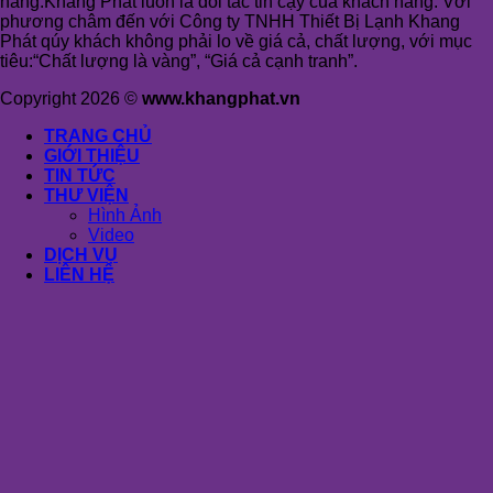
hàng.Khang Phát luôn là đối tác tin cậy của khách hàng. Với
phương châm đến với Công ty TNHH Thiết Bị Lạnh Khang
Phát qúy khách không phải lo về giá cả, chất lượng, với mục
tiêu:“Chất lượng là vàng”, “Giá cả cạnh tranh”.
Copyright 2026 ©
www.khangphat.vn
TRANG CHỦ
GIỚI THIỆU
TIN TỨC
THƯ VIỆN
Hình Ảnh
Video
DỊCH VỤ
LIÊN HỆ