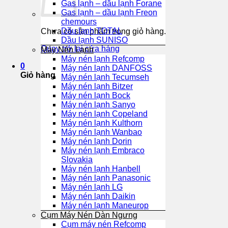
Gas lạnh – dầu lạnh Forane
Gas lạnh – dầu lạnh Freon
chemours
Dầu lạnh TOTAL
Chưa có sản phẩm trong giỏ hàng.
Dầu lạnh SUNISO
Quay trở lại cửa hàng
Máy Nén Lạnh
Máy nén lạnh Refcomp
0
Máy nén lạnh DANFOSS
Giỏ hàng
Máy nén lạnh Tecumseh
Máy nén lạnh Bitzer
Máy nén lạnh Bock
Máy nén lạnh Sanyo
Máy nén lạnh Copeland
Máy nén lạnh Kulthorn
Máy nén lạnh Wanbao
Máy nén lạnh Dorin
Máy nén lạnh Embraco
Slovakia
Máy nén lạnh Hanbell
Máy nén lạnh Panasonic
Máy nén lạnh LG
Máy nén lạnh Daikin
Máy nén lạnh Maneurop
Cụm Máy Nén Dàn Ngưng
Cụm máy nén Refcomp