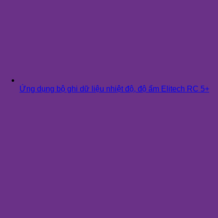
Ứng dụng bộ ghi dữ liệu nhiệt độ, độ ẩm Elitech RC 5+