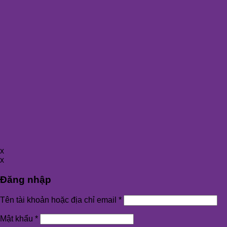
x
x
Đăng nhập
Tên tài khoản hoặc địa chỉ email
*
Mật khẩu
*