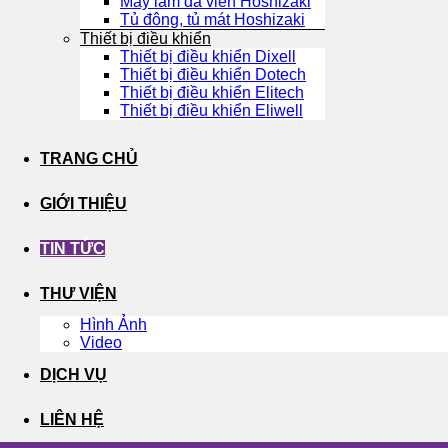
Máy làm đá viên Hoshizaki
Tủ đông, tủ mát Hoshizaki
Thiết bị điều khiển
Thiết bị điều khiển Dixell
Thiết bị điều khiển Dotech
Thiết bị điều khiển Elitech
Thiết bị điều khiển Eliwell
TRANG CHỦ
GIỚI THIỆU
TIN TỨC
THƯ VIỆN
Hình Ảnh
Video
DỊCH VỤ
LIÊN HỆ