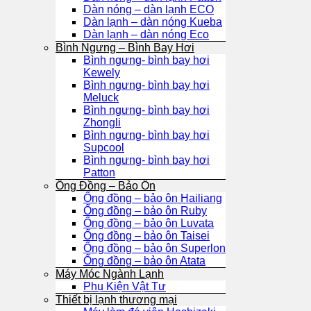
Dàn nóng – dàn lạnh ECO
Dàn lạnh – dàn nóng Kueba
Dàn lạnh – dàn nóng Eco
Bình Ngưng – Bình Bay Hơi
Bình ngưng- bình bay hơi
Kewely
Bình ngưng- bình bay hơi
Meluck
Bình ngưng- bình bay hơi
Zhongli
Bình ngưng- bình bay hơi
Supcool
Bình ngưng- bình bay hơi
Patton
Ống Đồng – Bảo Ôn
Ống đồng – bảo ôn Hailiang
Ống đồng – bảo ôn Ruby
Ống đồng – bảo ôn Luvata
Ống đồng – bảo ôn Taisei
Ống đồng – bảo ôn Superlon
Ống đồng – bảo ôn Atata
Máy Móc Ngành Lạnh
Phụ Kiện Vật Tư
Thiết bị lạnh thương mại