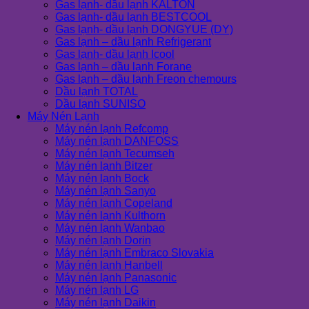
Gas lạnh- dầu lạnh KALTON
Gas lạnh- dầu lạnh BESTCOOL
Gas lạnh- dầu lạnh DONGYUE (DY)
Gas lạnh – dầu lạnh Refrigerant
Gas lạnh- dầu lạnh Icool
Gas lạnh – dầu lạnh Forane
Gas lạnh – dầu lạnh Freon chemours
Dầu lạnh TOTAL
Dầu lạnh SUNISO
Máy Nén Lạnh
Máy nén lạnh Refcomp
Máy nén lạnh DANFOSS
Máy nén lạnh Tecumseh
Máy nén lạnh Bitzer
Máy nén lạnh Bock
Máy nén lạnh Sanyo
Máy nén lạnh Copeland
Máy nén lạnh Kulthorn
Máy nén lạnh Wanbao
Máy nén lạnh Dorin
Máy nén lạnh Embraco Slovakia
Máy nén lạnh Hanbell
Máy nén lạnh Panasonic
Máy nén lạnh LG
Máy nén lạnh Daikin