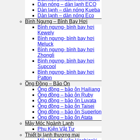
Dàn nóng – dàn lạnh ECO
Dàn lạnh – dàn nóng Kueba
Dàn lạnh – dàn nóng Eco
Bình Ngưng – Bình Bay Hơi
Bình ngưng- bình bay hơi
Kewely
Bình ngưng- bình bay hơi
Meluck
Bình ngưng- bình bay hơi
Zhongli
Bình ngưng- bình bay hơi
Supcool
Bình ngưng- bình bay hơi
Patton
Ống Đồng – Bảo Ôn
Ống đồng – bảo ôn Hailiang
Ống đồng – bảo ôn Ruby
Ống đồng – bảo ôn Luvata
Ống đồng – bảo ôn Taisei
Ống đồng – bảo ôn Superlon
Ống đồng – bảo ôn Atata
Máy Móc Ngành Lạnh
Phụ Kiện Vật Tư
Thiết bị lạnh thương mại