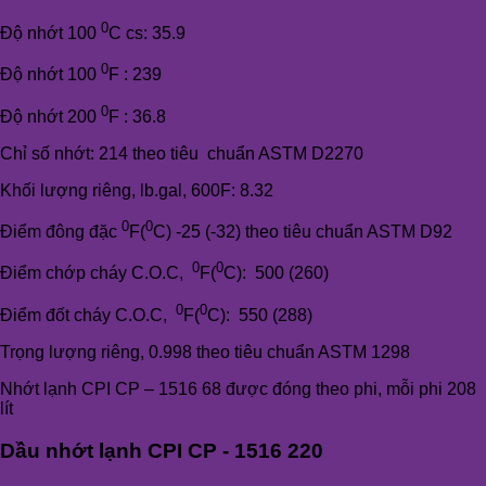
0
Độ nhớt 100
C cs: 35.9
0
Độ nhớt 100
F : 239
0
Độ nhớt 200
F : 36.8
Chỉ số nhớt: 214 theo tiêu chuẩn ASTM D2270
Khối lượng riêng, lb.gal, 600F: 8.32
0
0
Điểm đông đặc
F(
C) -25 (-32) theo tiêu chuẩn ASTM D92
0
0
Điểm chớp cháy C.O.C,
F(
C): 500 (260)
0
0
Điểm đốt cháy C.O.C,
F(
C): 550 (288)
Trọng lượng riêng, 0.998 theo tiêu chuẩn ASTM 1298
Nhớt lạnh CPI CP – 1516 68 được đóng theo phi, mỗi phi 208
lít
Dầu nhớt lạnh CPI CP - 1516 220