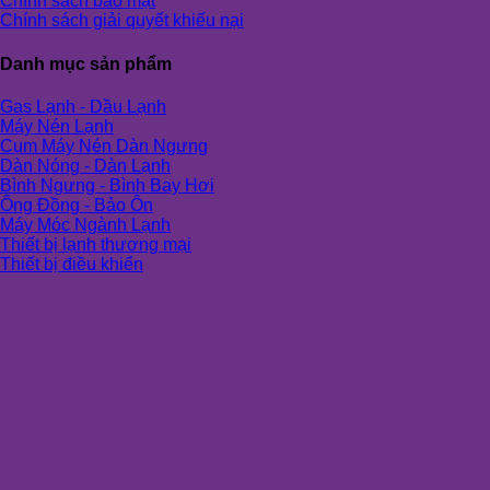
Chính sách bảo mật
Chính sách giải quyết khiếu nại
Danh mục sản phẩm
Gas Lạnh - Dầu Lạnh
Máy Nén Lạnh
Cụm Máy Nén Dàn Ngưng
Dàn Nóng - Dàn Lạnh
Bình Ngưng - Bình Bay Hơi
Ống Đồng - Bảo Ôn
Máy Móc Ngành Lạnh
Thiết bị lạnh thương mại
Thiết bị điều khiển