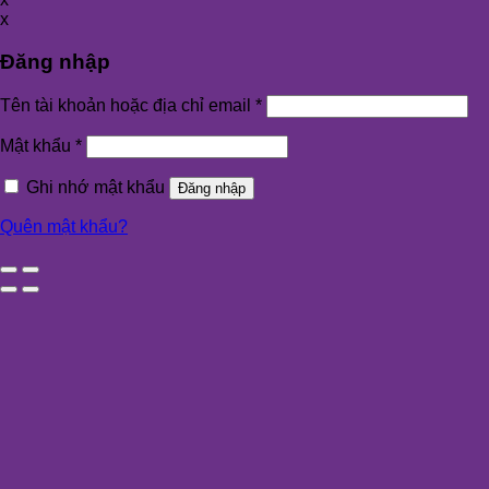
x
Đăng nhập
Tên tài khoản hoặc địa chỉ email
*
Mật khẩu
*
Ghi nhớ mật khẩu
Đăng nhập
Quên mật khẩu?