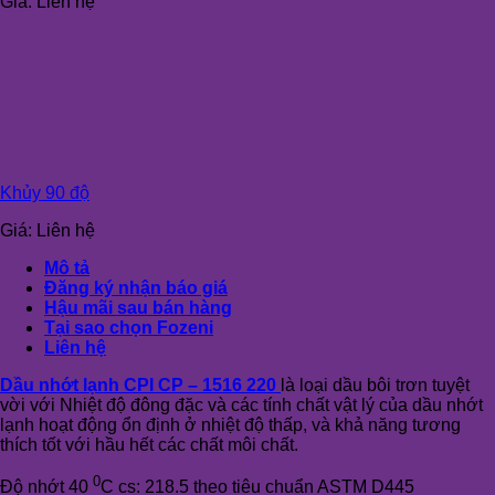
Giá:
Liên hệ
Khủy 90 độ
Giá:
Liên hệ
Mô tả
Đăng ký nhận báo giá
Hậu mãi sau bán hàng
Tại sao chọn Fozeni
Liên hệ
Dầu nhớt lạnh CPI CP – 1516 220
là loại dầu bôi trơn tuyệt
vời với Nhiệt độ đông đặc và các tính chất vật lý của dầu nhớt
lạnh hoạt động ổn định ở nhiệt độ thấp, và khả năng tương
thích tốt với hầu hết các chất môi chất.
0
Độ nhớt 40
C cs: 218.5 theo tiêu chuẩn ASTM D445