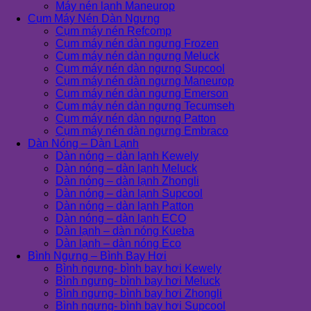
Máy nén lạnh Maneurop
Cụm Máy Nén Dàn Ngưng
Cụm máy nén Refcomp
Cụm máy nén dàn ngưng Frozen
Cụm máy nén dàn ngưng Meluck
Cụm máy nén dàn ngưng Supcool
Cụm máy nén dàn ngưng Maneurop
Cụm máy nén dàn ngưng Emerson
Cụm máy nén dàn ngưng Tecumseh
Cụm máy nén dàn ngưng Patton
Cụm máy nén dàn ngưng Embraco
Dàn Nóng – Dàn Lạnh
Dàn nóng – dàn lạnh Kewely
Dàn nóng – dàn lạnh Meluck
Dàn nóng – dàn lạnh Zhongli
Dàn nóng – dàn lạnh Supcool
Dàn nóng – dàn lạnh Patton
Dàn nóng – dàn lạnh ECO
Dàn lạnh – dàn nóng Kueba
Dàn lạnh – dàn nóng Eco
Bình Ngưng – Bình Bay Hơi
Bình ngưng- bình bay hơi Kewely
Bình ngưng- bình bay hơi Meluck
Bình ngưng- bình bay hơi Zhongli
Bình ngưng- bình bay hơi Supcool