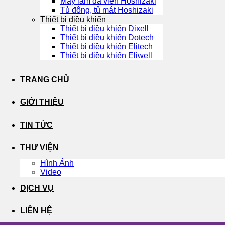
Máy làm đá viên Hoshizaki
Tủ đông, tủ mát Hoshizaki
Thiết bị điều khiển
Thiết bị điều khiển Dixell
Thiết bị điều khiển Dotech
Thiết bị điều khiển Elitech
Thiết bị điều khiển Eliwell
TRANG CHỦ
GIỚI THIỆU
TIN TỨC
THƯ VIỆN
Hình Ảnh
Video
DỊCH VỤ
LIÊN HỆ