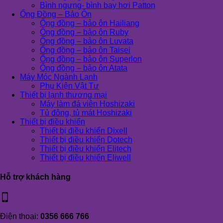
Bình ngưng- bình bay hơi Patton
Ống Đồng – Bảo Ôn
Ống đồng – bảo ôn Hailiang
Ống đồng – bảo ôn Ruby
Ống đồng – bảo ôn Luvata
Ống đồng – bảo ôn Taisei
Ống đồng – bảo ôn Superlon
Ống đồng – bảo ôn Atata
Máy Móc Ngành Lạnh
Phụ Kiện Vật Tư
Thiết bị lạnh thương mại
Máy làm đá viên Hoshizaki
Tủ đông, tủ mát Hoshizaki
Thiết bị điều khiển
Thiết bị điều khiển Dixell
Thiết bị điều khiển Dotech
Thiết bị điều khiển Elitech
Thiết bị điều khiển Eliwell
Hỗ trợ khách hàng
Điện thoại:
0356 666 766