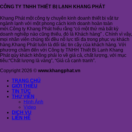
CÔNG TY TNHH THIẾT BỊ LẠNH KHANG PHÁT
Khang Phát một công ty chuyên kinh doanh thiết bị vật tư
ngành lạnh với một phong cách kinh doanh hoàn toàn
mới.Công ty Khang Phát hiểu rằng “có một thứ mà bất kỳ
doanh nghiệp nào cũng thiếu, đó là Khách hàng” . Chính vì vậy,
mọi nhân viên chúng tôi đều nỗ lực tối đa trong phục vụ khách
hàng.Khang Phát luôn là đối tác tin cậy của khách hàng. Với
phương châm đến với Công ty TNHH Thiết Bị Lạnh Khang
Phát qúy khách không phải lo về giá cả, chất lượng, với mục
tiêu:“Chất lượng là vàng”, “Giá cả cạnh tranh”.
Copyright 2026 ©
www.khangphat.vn
TRANG CHỦ
GIỚI THIỆU
TIN TỨC
THƯ VIỆN
Hình Ảnh
Video
DỊCH VỤ
LIÊN HỆ