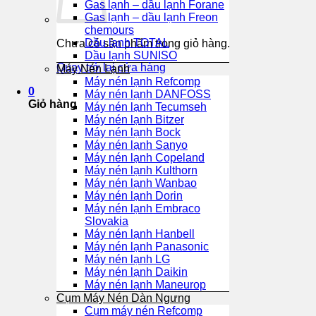
Gas lạnh – dầu lạnh Forane
Gas lạnh – dầu lạnh Freon
chemours
Dầu lạnh TOTAL
Chưa có sản phẩm trong giỏ hàng.
Dầu lạnh SUNISO
Quay trở lại cửa hàng
Máy Nén Lạnh
Máy nén lạnh Refcomp
0
Máy nén lạnh DANFOSS
Giỏ hàng
Máy nén lạnh Tecumseh
Máy nén lạnh Bitzer
Máy nén lạnh Bock
Máy nén lạnh Sanyo
Máy nén lạnh Copeland
Máy nén lạnh Kulthorn
Máy nén lạnh Wanbao
Máy nén lạnh Dorin
Máy nén lạnh Embraco
Slovakia
Máy nén lạnh Hanbell
Máy nén lạnh Panasonic
Máy nén lạnh LG
Máy nén lạnh Daikin
Máy nén lạnh Maneurop
Cụm Máy Nén Dàn Ngưng
Cụm máy nén Refcomp