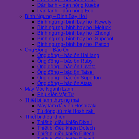
Dàn lạnh – dàn nóng Kueba
Dàn lạnh – dàn nóng Eco
Bình Ngưng – Bình Bay Hơi
Bình ngưng- bình bay hơi Kewely
Bình ngưng- bình bay hơi Meluck
Bình ngưng- bình bay hơi Zhongli
Bình ngưng- bình bay hơi Supcool
Bình ngưng- bình bay hơi Patton
Ống Đồng – Bảo Ôn
Ống đồng – bảo ôn Hailiang
Ống đồng – bảo ôn Ruby
Ống đồng – bảo ôn Luvata
Ống đồng – bảo ôn Taisei
Ống đồng – bảo ôn Superlon
Ống đồng – bảo ôn Atata
Máy Móc Ngành Lạnh
Phụ Kiện Vật Tư
Thiết bị lạnh thương mại
Máy làm đá viên Hoshizaki
Tủ đông, tủ mát Hoshizaki
Thiết bị điều khiển
Thiết bị điều khiển Dixell
Thiết bị điều khiển Dotech
Thiết bị điều khiển Elitech