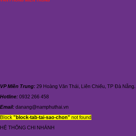
VĂN PHÒNG MIỀN TRUNG
VP Miền Trung:
29 Hoàng Văn Thái, Liên Chiểu, TP Đà Nẵng.
Hotline:
0932 266 458
Email:
danang@namphuthai.vn
Block
"block-tab-tai-sao-chon"
not found
HỆ THỐNG CHI NHÁNH