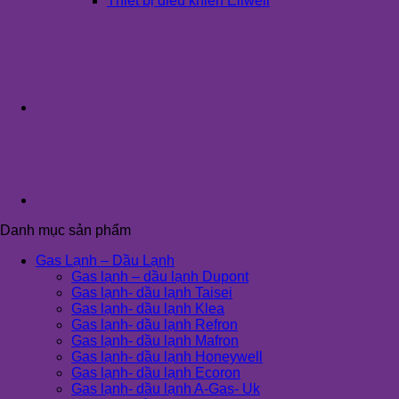
Thiết bị điều khiển Eliwell
Danh mục sản phẩm
Gas Lạnh – Dầu Lạnh
Gas lạnh – dầu lạnh Dupont
Gas lạnh- dầu lạnh Taisei
Gas lạnh- dầu lạnh Klea
Gas lạnh- dầu lạnh Refron
Gas lạnh- dầu lạnh Mafron
Gas lạnh- dầu lạnh Honeywell
Gas lạnh- dầu lạnh Ecoron
Gas lạnh- dầu lạnh A-Gas- Uk