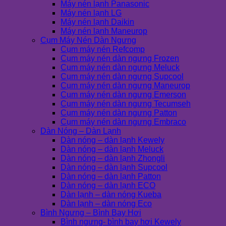
Máy nén lạnh Panasonic
Máy nén lạnh LG
Máy nén lạnh Daikin
Máy nén lạnh Maneurop
Cụm Máy Nén Dàn Ngưng
Cụm máy nén Refcomp
Cụm máy nén dàn ngưng Frozen
Cụm máy nén dàn ngưng Meluck
Cụm máy nén dàn ngưng Supcool
Cụm máy nén dàn ngưng Maneurop
Cụm máy nén dàn ngưng Emerson
Cụm máy nén dàn ngưng Tecumseh
Cụm máy nén dàn ngưng Patton
Cụm máy nén dàn ngưng Embraco
Dàn Nóng – Dàn Lạnh
Dàn nóng – dàn lạnh Kewely
Dàn nóng – dàn lạnh Meluck
Dàn nóng – dàn lạnh Zhongli
Dàn nóng – dàn lạnh Supcool
Dàn nóng – dàn lạnh Patton
Dàn nóng – dàn lạnh ECO
Dàn lạnh – dàn nóng Kueba
Dàn lạnh – dàn nóng Eco
Bình Ngưng – Bình Bay Hơi
Bình ngưng- bình bay hơi Kewely