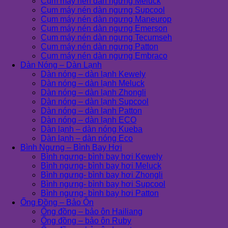
Cụm máy nén dàn ngưng Meluck
Cụm máy nén dàn ngưng Supcool
Cụm máy nén dàn ngưng Maneurop
Cụm máy nén dàn ngưng Emerson
Cụm máy nén dàn ngưng Tecumseh
Cụm máy nén dàn ngưng Patton
Cụm máy nén dàn ngưng Embraco
Dàn Nóng – Dàn Lạnh
Dàn nóng – dàn lạnh Kewely
Dàn nóng – dàn lạnh Meluck
Dàn nóng – dàn lạnh Zhongli
Dàn nóng – dàn lạnh Supcool
Dàn nóng – dàn lạnh Patton
Dàn nóng – dàn lạnh ECO
Dàn lạnh – dàn nóng Kueba
Dàn lạnh – dàn nóng Eco
Bình Ngưng – Bình Bay Hơi
Bình ngưng- bình bay hơi Kewely
Bình ngưng- bình bay hơi Meluck
Bình ngưng- bình bay hơi Zhongli
Bình ngưng- bình bay hơi Supcool
Bình ngưng- bình bay hơi Patton
Ống Đồng – Bảo Ôn
Ống đồng – bảo ôn Hailiang
Ống đồng – bảo ôn Ruby