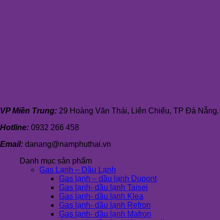
VP Miền Trung:
29 Hoàng Văn Thái, Liên Chiểu, TP Đà Nẵng.
Hotline:
0932 266 458
Email:
danang@namphuthai.vn
Danh mục sản phẩm
Gas Lạnh – Dầu Lạnh
Gas lạnh – dầu lạnh Dupont
Gas lạnh- dầu lạnh Taisei
Gas lạnh- dầu lạnh Klea
Gas lạnh- dầu lạnh Refron
Gas lạnh- dầu lạnh Mafron