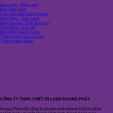
Gas Lạnh - Dầu Lạnh
Máy Nén Lạnh
Cụm Máy Nén Dàn Ngưng
Dàn Nóng - Dàn Lạnh
Bình Ngưng - Bình Bay Hơi
Ống Đồng - Bảo Ôn
Máy Móc Ngành Lạnh
Thiết bị lạnh thương mại
Thiết bị điều khiển
CÔNG TY TNHH THIẾT BỊ LẠNH KHANG PHÁT
Khang Phát một công ty chuyên kinh doanh thiết bị vật tư