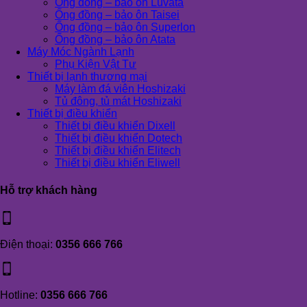
Ống đồng – bảo ôn Luvata
Ống đồng – bảo ôn Taisei
Ống đồng – bảo ôn Superlon
Ống đồng – bảo ôn Atata
Máy Móc Ngành Lạnh
Phụ Kiện Vật Tư
Thiết bị lạnh thương mại
Máy làm đá viên Hoshizaki
Tủ đông, tủ mát Hoshizaki
Thiết bị điều khiển
Thiết bị điều khiển Dixell
Thiết bị điều khiển Dotech
Thiết bị điều khiển Elitech
Thiết bị điều khiển Eliwell
Hỗ trợ khách hàng
Điện thoại:
0356 666 766
Hotline:
0356 666 766