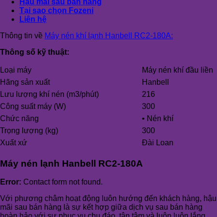
Hậu mãi sau bán hàng
Tại sao chọn Fozeni
Liên hệ
Thông tin về
Máy nén khí lạnh Hanbell RC2-180A:
Thông số kỹ thuật:
Loại máy
Máy nén khí đầu liền
Hãng sản xuất
Hanbell
Lưu lượng khí nén (m3/phút)
216
Công suất máy (W)
300
Chức năng
• Nén khí
Trọng lượng (kg)
300
Xuất xứ
Đài Loan
Máy nén lạnh Hanbell RC2-180A
Error:
Contact form not found.
Với phương châm hoạt động luôn hướng đến khách hàng, hậu
mãi sau bán hàng là sự kết hợp giữa dịch vụ sau bán hàng
hoàn hảo với sự phục vụ chu đáo, tận tâm và luôn luôn lắng