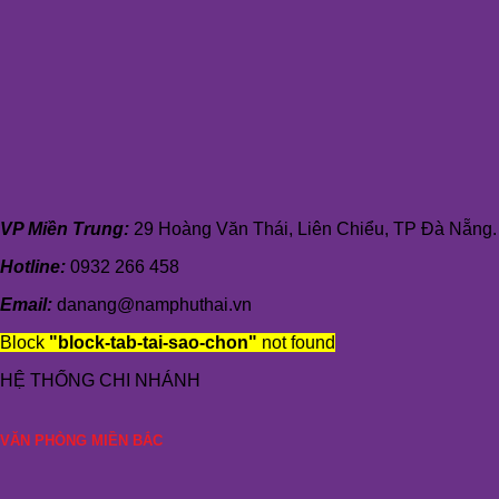
VP Miền Trung:
29 Hoàng Văn Thái, Liên Chiểu, TP Đà Nẵng.
Hotline:
0932 266 458
Email:
danang@namphuthai.vn
Block
"block-tab-tai-sao-chon"
not found
HỆ THỐNG CHI NHÁNH
VĂN PHÒNG MIỀN BẮC