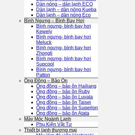
Dàn nóng – dàn lạnh ECO
Dàn lạnh – dàn nóng Kueba
Dàn lạnh – dàn nóng Eco
Bình Ngưng – Bình Bay Hơi
Bình ngưng- bình bay hơi
Kewely
Bình ngưng- bình bay hơi
Meluck
Bình ngưng- bình bay hơi
Zhongli
Bình ngưng- bình bay hơi
Supcool
Bình ngưng- bình bay hơi
Patton
Ống Đồng – Bảo Ôn
Ống đồng – bảo ôn Hailiang
Ống đồng – bảo ôn Ruby
Ống đồng – bảo ôn Luvata
Ống đồng – bảo ôn Taisei
Ống đồng – bảo ôn Superlon
Ống đồng – bảo ôn Atata
Máy Móc Ngành Lạnh
Phụ Kiện Vật Tư
Thiết bị lạnh thương mại