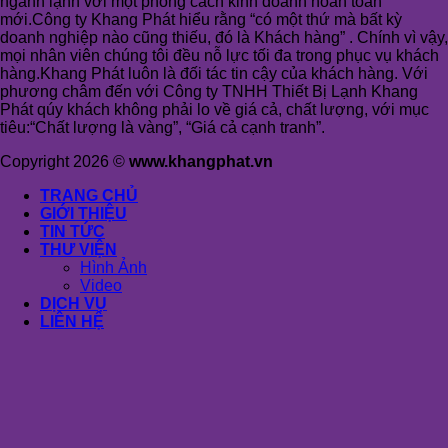
ngành lạnh với một phong cách kinh doanh hoàn toàn
mới.Công ty Khang Phát hiểu rằng “có một thứ mà bất kỳ
doanh nghiệp nào cũng thiếu, đó là Khách hàng” . Chính vì vậy,
mọi nhân viên chúng tôi đều nỗ lực tối đa trong phục vụ khách
hàng.Khang Phát luôn là đối tác tin cậy của khách hàng. Với
phương châm đến với Công ty TNHH Thiết Bị Lạnh Khang
Phát qúy khách không phải lo về giá cả, chất lượng, với mục
tiêu:“Chất lượng là vàng”, “Giá cả cạnh tranh”.
Copyright 2026 ©
www.khangphat.vn
TRANG CHỦ
GIỚI THIỆU
TIN TỨC
THƯ VIỆN
Hình Ảnh
Video
DỊCH VỤ
LIÊN HỆ