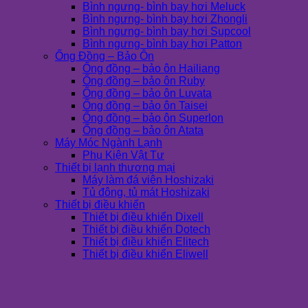
Bình ngưng- bình bay hơi Meluck
Bình ngưng- bình bay hơi Zhongli
Bình ngưng- bình bay hơi Supcool
Bình ngưng- bình bay hơi Patton
Ống Đồng – Bảo Ôn
Ống đồng – bảo ôn Hailiang
Ống đồng – bảo ôn Ruby
Ống đồng – bảo ôn Luvata
Ống đồng – bảo ôn Taisei
Ống đồng – bảo ôn Superlon
Ống đồng – bảo ôn Atata
Máy Móc Ngành Lạnh
Phụ Kiện Vật Tư
Thiết bị lạnh thương mại
Máy làm đá viên Hoshizaki
Tủ đông, tủ mát Hoshizaki
Thiết bị điều khiển
Thiết bị điều khiển Dixell
Thiết bị điều khiển Dotech
Thiết bị điều khiển Elitech
Thiết bị điều khiển Eliwell