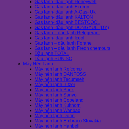
Gas lạnh- dầu lạnh Honeywell
Gas lạnh- dầu lạnh Ecoron
Gas lạnh- dầu lạnh A-Gas- Uk
Gas lạnh- dầu lạnh KALTON
Gas lạnh- dầu lạnh BESTCOOL
Gas lạnh- dầu lạnh DONGYUE (DY)
Gas lạnh – dầu lạnh Refrigerant
Gas lạnh- dầu lạnh Icool
Gas lạnh – dầu lạnh Forane
Gas lạnh – dầu lạnh Freon chemours
Dầu lạnh TOTAL
Dầu lạnh SUNISO
Máy Nén Lạnh
Máy nén lạnh Refcomp
Máy nén lạnh DANFOSS
Máy nén lạnh Tecumseh
Máy nén lạnh Bitzer
Máy nén lạnh Bock
Máy nén lạnh Sanyo
Máy nén lạnh Copeland
Máy nén lạnh Kulthorn
Máy nén lạnh Wanbao
Máy nén lạnh Dorin
Máy nén lạnh Embraco Slovakia
Máy nén lạnh Hanbell