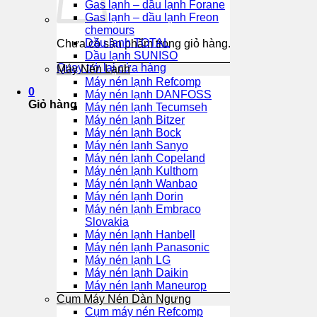
Gas lạnh – dầu lạnh Forane
Gas lạnh – dầu lạnh Freon
chemours
Dầu lạnh TOTAL
Chưa có sản phẩm trong giỏ hàng.
Dầu lạnh SUNISO
Quay trở lại cửa hàng
Máy Nén Lạnh
Máy nén lạnh Refcomp
0
Máy nén lạnh DANFOSS
Giỏ hàng
Máy nén lạnh Tecumseh
Máy nén lạnh Bitzer
Máy nén lạnh Bock
Máy nén lạnh Sanyo
Máy nén lạnh Copeland
Máy nén lạnh Kulthorn
Máy nén lạnh Wanbao
Máy nén lạnh Dorin
Máy nén lạnh Embraco
Slovakia
Máy nén lạnh Hanbell
Máy nén lạnh Panasonic
Máy nén lạnh LG
Máy nén lạnh Daikin
Máy nén lạnh Maneurop
Cụm Máy Nén Dàn Ngưng
Cụm máy nén Refcomp