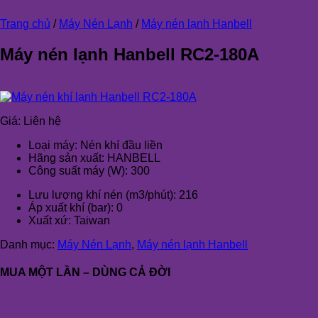
Trang chủ
/
Máy Nén Lạnh
/
Máy nén lạnh Hanbell
Máy nén lạnh Hanbell RC2-180A
Giá:
Liên hệ
Loại máy: Nén khí đầu liền
Hãng sản xuất: HANBELL
Công suất máy (W): 300
Lưu lượng khí nén (m3/phút): 216
Áp xuất khí (bar): 0
Xuất xứ: Taiwan
Danh mục:
Máy Nén Lạnh
,
Máy nén lạnh Hanbell
MUA MỘT LẦN – DÙNG CẢ ĐỜI