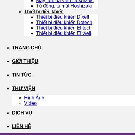
Máy làm đá viên Hoshizaki
Tủ đông, tủ mát Hoshizaki
Thiết bị điều khiển
Thiết bị điều khiển Dixell
Thiết bị điều khiển Dotech
Thiết bị điều khiển Elitech
Thiết bị điều khiển Eliwell
TRANG CHỦ
GIỚI THIỆU
TIN TỨC
THƯ VIỆN
Hình Ảnh
Video
DỊCH VỤ
LIÊN HỆ