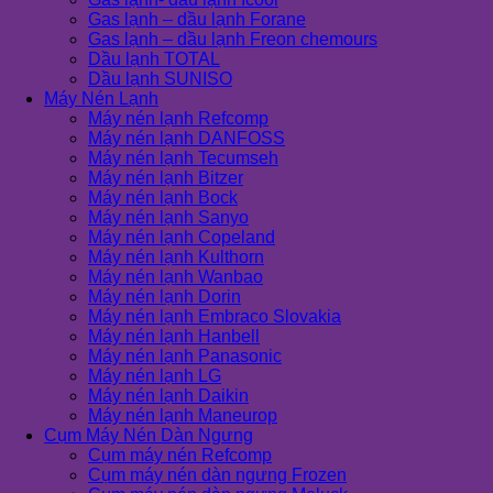
Gas lạnh – dầu lạnh Forane
Gas lạnh – dầu lạnh Freon chemours
Dầu lạnh TOTAL
Dầu lạnh SUNISO
Máy Nén Lạnh
Máy nén lạnh Refcomp
Máy nén lạnh DANFOSS
Máy nén lạnh Tecumseh
Máy nén lạnh Bitzer
Máy nén lạnh Bock
Máy nén lạnh Sanyo
Máy nén lạnh Copeland
Máy nén lạnh Kulthorn
Máy nén lạnh Wanbao
Máy nén lạnh Dorin
Máy nén lạnh Embraco Slovakia
Máy nén lạnh Hanbell
Máy nén lạnh Panasonic
Máy nén lạnh LG
Máy nén lạnh Daikin
Máy nén lạnh Maneurop
Cụm Máy Nén Dàn Ngưng
Cụm máy nén Refcomp
Cụm máy nén dàn ngưng Frozen