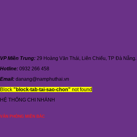
VP Miền Trung:
29 Hoàng Văn Thái, Liên Chiểu, TP Đà Nẵng.
Hotline:
0932 266 458
Email:
danang@namphuthai.vn
Block
"block-tab-tai-sao-chon"
not found
HỆ THỐNG CHI NHÁNH
VĂN PHÒNG MIỀN BẮC