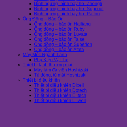
Bình ngưng- bình bay hơi Zhongli
Bình ngưng- bình bay hơi Supcool
Bình ngưng- bình bay hơi Patton
Ống Đồng – Bảo Ôn
Ống đồng – bảo ôn Hailiang
Ống đồng – bảo ôn Ruby
Ống đồng – bảo ôn Luvata
Ống đồng – bảo ôn Taisei
Ống đồng – bảo ôn Superlon
Ống đồng – bảo ôn Atata
Máy Móc Ngành Lạnh
Phụ Kiện Vật Tư
Thiết bị lạnh thương mại
Máy làm đá viên Hoshizaki
Tủ đông, tủ mát Hoshizaki
Thiết bị điều khiển
Thiết bị điều khiển Dixell
Thiết bị điều khiển Dotech
Thiết bị điều khiển Elitech
Thiết bị điều khiển Eliwell