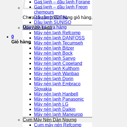
Gas lạnh – dầu lạnh Forane
Gas lạnh – dầu lạnh Freon
chemours
Dầu lạnh TOTAL
Chưa có sản phẩm trong giỏ hàng.
Dầu lạnh SUNISO
Quay trở lại cửa hàng
Máy Nén Lạnh
Máy nén lạnh Refcomp
0
Máy nén lạnh DANFOSS
Giỏ hàng
Máy nén lạnh Tecumseh
Máy nén lạnh Bitzer
Máy nén lạnh Bock
Máy nén lạnh Sanyo
Máy nén lạnh Copeland
Máy nén lạnh Kulthorn
Máy nén lạnh Wanbao
Máy nén lạnh Dorin
Máy nén lạnh Embraco
Slovakia
Máy nén lạnh Hanbell
Máy nén lạnh Panasonic
Máy nén lạnh LG
Máy nén lạnh Daikin
Máy nén lạnh Maneurop
Cụm Máy Nén Dàn Ngưng
Cụm máy nén Refcomp