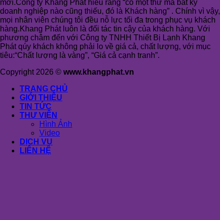
mới.Công ty Khang Phát hiểu rằng “có một thứ mà bất kỳ
doanh nghiệp nào cũng thiếu, đó là Khách hàng” . Chính vì vậy,
mọi nhân viên chúng tôi đều nỗ lực tối đa trong phục vụ khách
hàng.Khang Phát luôn là đối tác tin cậy của khách hàng. Với
phương châm đến với Công ty TNHH Thiết Bị Lạnh Khang
Phát qúy khách không phải lo về giá cả, chất lượng, với mục
tiêu:“Chất lượng là vàng”, “Giá cả cạnh tranh”.
Copyright 2026 ©
www.khangphat.vn
TRANG CHỦ
GIỚI THIỆU
TIN TỨC
THƯ VIỆN
Hình Ảnh
Video
DỊCH VỤ
LIÊN HỆ