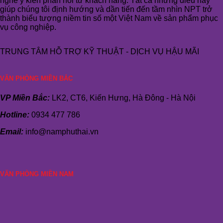
nghe ý kiến phản hồi từ khách hàng. Tất cả những điều này
giúp chúng tôi định hướng và dần tiến đến tầm nhìn NPT trở
thành biểu tượng niềm tin số một Việt Nam về sản phẩm phục
vụ công nghiệp.
TRUNG TÂM HỖ TRỢ KỸ THUẬT - DỊCH VỤ HẬU MÃI
VĂN PHÒNG MIỀN BẮC
VP Miền Bắc:
LK2, CT6, Kiến Hưng, Hà Đông - Hà Nội
Hotline:
0934 477 786
Email:
info@namphuthai.vn
VĂN PHÒNG MIỀN NAM