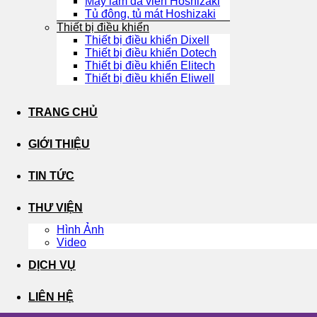
Máy làm đá viên Hoshizaki
Tủ đông, tủ mát Hoshizaki
Thiết bị điều khiển
Thiết bị điều khiển Dixell
Thiết bị điều khiển Dotech
Thiết bị điều khiển Elitech
Thiết bị điều khiển Eliwell
TRANG CHỦ
GIỚI THIỆU
TIN TỨC
THƯ VIỆN
Hình Ảnh
Video
DỊCH VỤ
LIÊN HỆ