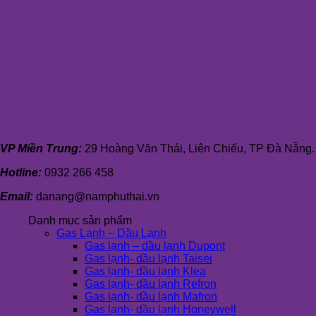
VP Miền Trung:
29 Hoàng Văn Thái, Liên Chiểu, TP Đà Nẵng.
Hotline:
0932 266 458
Email:
danang@namphuthai.vn
Danh mục sản phẩm
Gas Lạnh – Dầu Lạnh
Gas lạnh – dầu lạnh Dupont
Gas lạnh- dầu lạnh Taisei
Gas lạnh- dầu lạnh Klea
Gas lạnh- dầu lạnh Refron
Gas lạnh- dầu lạnh Mafron
Gas lạnh- dầu lạnh Honeywell