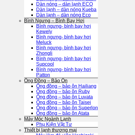
Dàn nóng – dàn lạnh ECO
Dàn lạnh – dàn nóng Kueba
Dàn lạnh – dàn nóng Eco
Bình Ngưng – Bình Bay Hơi
Bình ngưng- bình bay hơi
Kewely
Bình ngưng- bình bay hơi
Meluck
Bình ngưng- bình bay hơi
Zhongli
Bình ngưng- bình bay hơi
Supcool
Bình ngưng- bình bay hơi
Patton
Ống Đồng – Bảo Ôn
Ống đồng – bảo ôn Hailiang
Ống đồng – bảo ôn Ruby
Ống đồng – bảo ôn Luvata
Ống đồng – bảo ôn Taisei
Ống đồng – bảo ôn Superlon
Ống đồng – bảo ôn Atata
Máy Móc Ngành Lạnh
Phụ Kiện Vật Tư
Thiết bị lạnh thương mại