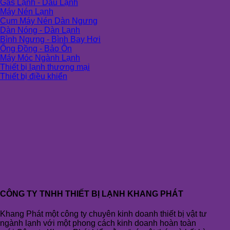
Gas Lạnh - Dầu Lạnh
Máy Nén Lạnh
Cụm Máy Nén Dàn Ngưng
Dàn Nóng - Dàn Lạnh
Bình Ngưng - Bình Bay Hơi
Ống Đồng - Bảo Ôn
Máy Móc Ngành Lạnh
Thiết bị lạnh thương mại
Thiết bị điều khiển
CÔNG TY TNHH THIẾT BỊ LẠNH KHANG PHÁT
Khang Phát một công ty chuyên kinh doanh thiết bị vật tư
ngành lạnh với một phong cách kinh doanh hoàn toàn