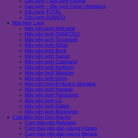
Gas lạnh – dầu lạnh Forane
Gas lạnh – dầu lạnh Freon chemours
Dầu lạnh TOTAL
Dầu lạnh SUNISO
Máy Nén Lạnh
Máy nén lạnh Refcomp
Máy nén lạnh DANFOSS
Máy nén lạnh Tecumseh
Máy nén lạnh Bitzer
Máy nén lạnh Bock
Máy nén lạnh Sanyo
Máy nén lạnh Copeland
Máy nén lạnh Kulthorn
Máy nén lạnh Wanbao
Máy nén lạnh Dorin
Máy nén lạnh Embraco Slovakia
Máy nén lạnh Hanbell
Máy nén lạnh Panasonic
Máy nén lạnh LG
Máy nén lạnh Daikin
Máy nén lạnh Maneurop
Cụm Máy Nén Dàn Ngưng
Cụm máy nén Refcomp
Cụm máy nén dàn ngưng Frozen
Cụm máy nén dàn ngưng Meluck