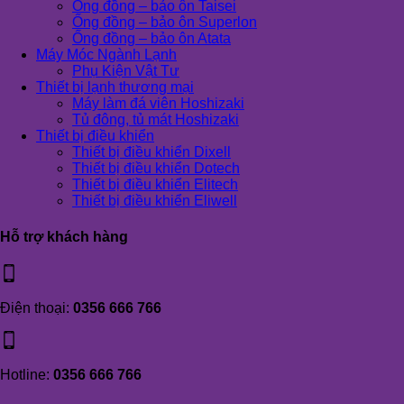
Ống đồng – bảo ôn Taisei
Ống đồng – bảo ôn Superlon
Ống đồng – bảo ôn Atata
Máy Móc Ngành Lạnh
Phụ Kiện Vật Tư
Thiết bị lạnh thương mại
Máy làm đá viên Hoshizaki
Tủ đông, tủ mát Hoshizaki
Thiết bị điều khiển
Thiết bị điều khiển Dixell
Thiết bị điều khiển Dotech
Thiết bị điều khiển Elitech
Thiết bị điều khiển Eliwell
Hỗ trợ khách hàng
Điện thoại:
0356 666 766
Hotline:
0356 666 766