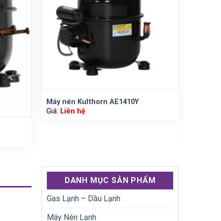
Máy nén Kulthorn AE1410Y
Giá:
Liên hệ
Máy nén
Giá:
Liê
DANH MỤC SẢN PHẨM
Gas Lạnh – Dầu Lạnh
Máy Nén Lạnh