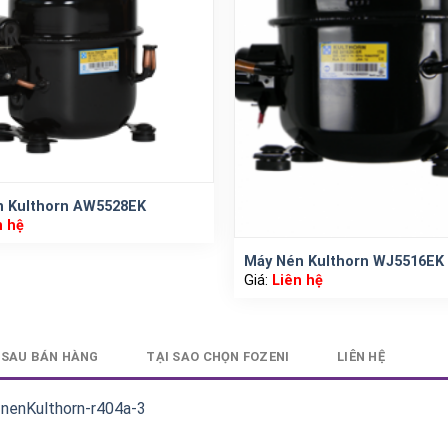
́n Kulthorn AW5528EK
n hệ
Máy Nén Kulthorn WJ5516EK
Giá:
Liên hệ
 SAU BÁN HÀNG
TẠI SAO CHỌN FOZENI
LIÊN HỆ