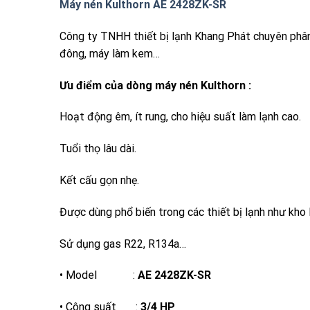
Máy nén Kulthorn AE 2428ZK-SR
Công ty TNHH thiết bị lạnh Khang Phát chuyên phâ
đông, máy làm kem…
Ưu điểm của dòng máy nén
Kulthorn
:
Hoạt động êm, ít rung, cho hiệu suất làm lạnh cao.
Tuổi thọ lâu dài.
Kết cấu gọn nhẹ.
Được dùng phổ biến trong các thiết bị lạnh như kho 
Sử dụng gas R22, R134a…
• Model :
AE 2428ZK-SR
• Công suất :
3/4 HP