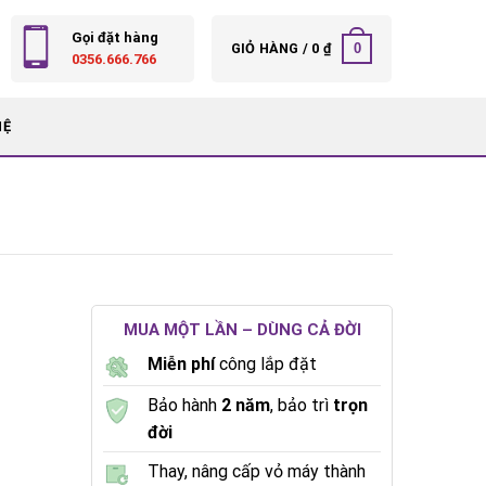
Gọi đặt hàng
0
GIỎ HÀNG /
0
₫
0356.666.766
HỆ
MUA MỘT LẦN – DÙNG CẢ ĐỜI
Miễn phí
công lắp đặt
Bảo hành
2 năm
, bảo trì
trọn
đời
Thay, nâng cấp vỏ máy thành