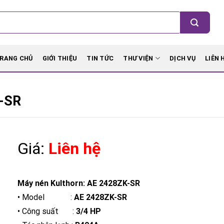
RANG CHỦ
GIỚI THIỆU
TIN TỨC
THƯ VIỆN
DỊCH VỤ
LIÊN 
-SR
Giá:
Liên hệ
Máy nén Kulthorn: AE 2428ZK-SR
• Model :
AE 2428ZK-SR
• Công suất :
3/4 HP