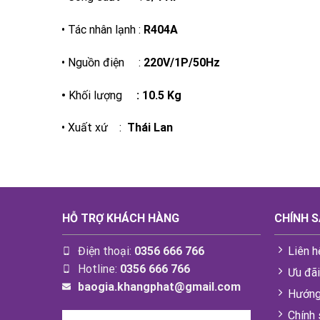
• Tác nhân lạnh :
R404A
• Nguồn điện :
220V/1P/50Hz
•
Khối lượng
:
10.5 Kg
• Xuất xứ :
Thái Lan
HỖ TRỢ KHÁCH HÀNG
CHÍNH 
Điện thoại:
0356 666 766
Liên h
Hotline:
0356 666 766
Ưu đã
baogia.khangphat@gmail.com
Hướng
Chính 