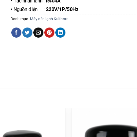
• Tác nhân lạnh :
R404A
• Nguồn điện :
220V/1P/50Hz
Danh mục:
Máy nén lạnh Kulthorn