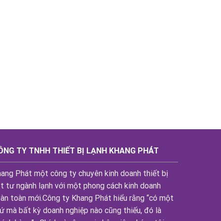
ÔNG TY TNHH THIẾT BỊ LẠNH KHANG PHÁT
ang Phát một công ty chuyên kinh doanh thiết bị
t tư ngành lạnh với một phong cách kinh doanh
àn toàn mới.Công ty Khang Phát hiểu rằng “có một
ứ mà bất kỳ doanh nghiệp nào cũng thiếu, đó là