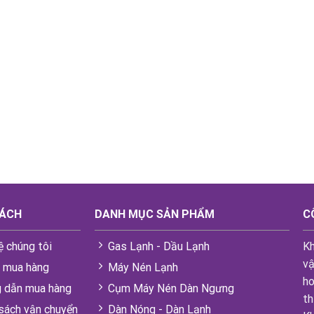
SÁCH
DANH MỤC SẢN PHẨM
C
ệ chúng tôi
Gas Lạnh - Dầu Lạnh
Kh
vậ
i mua hàng
Máy Nén Lạnh
ho
 dẫn mua hàng
Cụm Máy Nén Dàn Ngưng
th
sách vận chuyển
Dàn Nóng - Dàn Lạnh