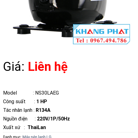
Giá:
Liên hệ
Model : NS30LAEG
Công suất :
1 HP
Tác nhân lạnh :
R134A
Nguồn điện :
220V/1P/50Hz
Xuất xứ :
ThaiLan
Danh mục:
Máy nén lạnh LG