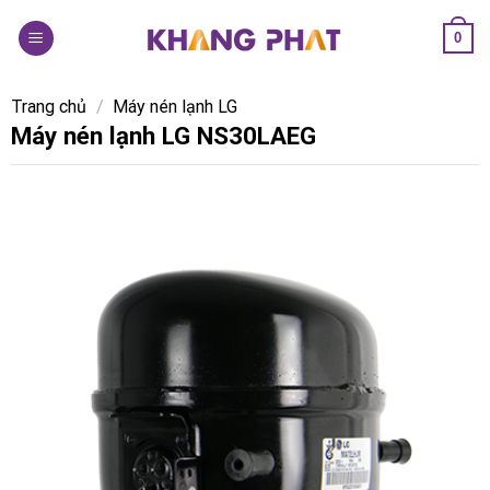
Skip
0
to
content
Trang chủ
/
Máy nén lạnh LG
Máy nén lạnh LG NS30LAEG