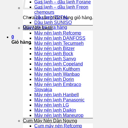
Gas lạnh – dầu lạnh Forane
Gas lạnh – dầu lạnh Freon
chemours
Dầu lạnh TOTAL
Chưa có sản phẩm trong giỏ hàng.
Dầu lạnh SUNISO
Quay trở lại cửa hàng
Máy Nén Lạnh
Máy nén lạnh Refcomp
0
Máy nén lạnh DANFOSS
Giỏ hàng
Máy nén lạnh Tecumseh
Máy nén lạnh Bitzer
Máy nén lạnh Bock
Máy nén lạnh Sanyo
Máy nén lạnh Copeland
Máy nén lạnh Kulthorn
Máy nén lạnh Wanbao
Máy nén lạnh Dorin
Máy nén lạnh Embraco
Slovakia
Máy nén lạnh Hanbell
Máy nén lạnh Panasonic
Máy nén lạnh LG
Máy nén lạnh Daikin
Máy nén lạnh Maneurop
Cụm Máy Nén Dàn Ngưng
Cụm máy nén Refcomp