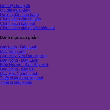
Liên hệ chúng tôi
Ưu đãi mua hàng
Hướng dẫn mua hàng
Chính sách vận chuyển
Chính sách bảo mật
Chính sách giải quyết khiếu nại
Danh mục sản phẩm
Gas Lạnh - Dầu Lạnh
Máy Nén Lạnh
Cụm Máy Nén Dàn Ngưng
Dàn Nóng - Dàn Lạnh
Bình Ngưng - Bình Bay Hơi
Ống Đồng - Bảo Ôn
Máy Móc Ngành Lạnh
Thiết bị lạnh thương mại
Thiết bị điều khiển