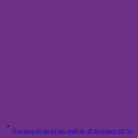
Ứng dụng bộ ghi dữ liệu nhiệt độ, độ ẩm Elitech RC 5+