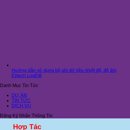
Hướng dẫn sử dụng bộ ghi dữ liệu nhiệt độ, độ ẩm
Elitech LogEt6
Danh Mục Tin Tức
DỰ ÁN
TIN TỨC
DỊCH VỤ
Đăng Ký Nhận Thông Tin
Hợp Tác