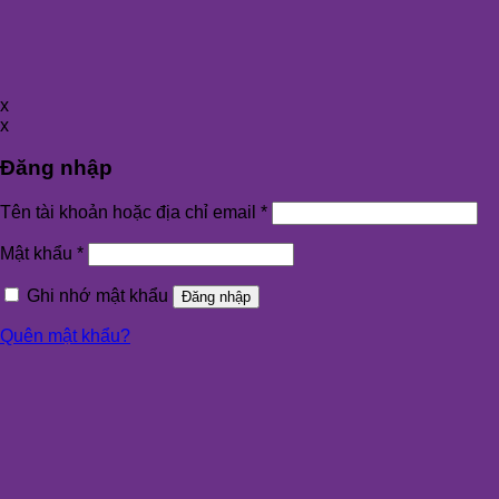
x
x
Đăng nhập
Tên tài khoản hoặc địa chỉ email
*
Mật khẩu
*
Ghi nhớ mật khẩu
Đăng nhập
Quên mật khẩu?