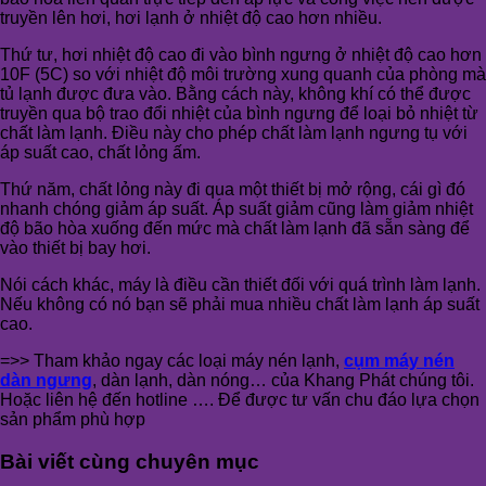
truyền lên hơi, hơi lạnh ở nhiệt độ cao hơn nhiều.
Thứ tư, hơi nhiệt độ cao đi vào bình ngưng ở nhiệt độ cao hơn
10F (5C) so với nhiệt độ môi trường xung quanh của phòng mà
tủ lạnh được đưa vào. Bằng cách này, không khí có thể được
truyền qua bộ trao đổi nhiệt của bình ngưng để loại bỏ nhiệt từ
chất làm lạnh. Điều này cho phép chất làm lạnh ngưng tụ với
áp suất cao, chất lỏng ấm.
Thứ năm, chất lỏng này đi qua một thiết bị mở rộng, cái gì đó
nhanh chóng giảm áp suất. Áp suất giảm cũng làm giảm nhiệt
độ bão hòa xuống đến mức mà chất làm lạnh đã sẵn sàng để
vào thiết bị bay hơi.
Nói cách khác, máy là điều cần thiết đối với quá trình làm lạnh.
Nếu không có nó bạn sẽ phải mua nhiều chất làm lạnh áp suất
cao.
=>> Tham khảo ngay các loại máy nén lạnh,
cụm máy nén
dàn ngưng
, dàn lạnh, dàn nóng… của Khang Phát chúng tôi.
Hoặc liên hệ đến hotline …. Để được tư vấn chu đáo lựa chọn
sản phẩm phù hợp
Bài viết cùng chuyên mục