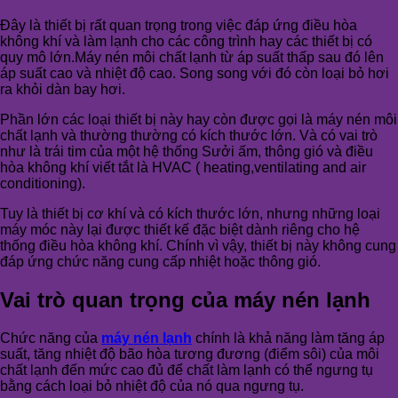
Đây là thiết bị rất quan trọng trong việc đáp ứng điều hòa
không khí và làm lạnh cho các công trình hay các thiết bị có
quy mô lớn.Máy nén môi chất lạnh từ áp suất thấp sau đó lên
áp suất cao và nhiệt độ cao. Song song với đó còn loại bỏ hơi
ra khỏi dàn bay hơi.
Phần lớn các loại thiết bị này hay còn được gọi là máy nén môi
chất lạnh và thường thường có kích thước lớn. Và có vai trò
như là trái tim của một hệ thống Sưởi ấm, thông gió và điều
hòa không khí viết tắt là HVAC ( heating,ventilating and air
conditioning).
Tuy là thiết bị cơ khí và có kích thước lớn, nhưng những loại
máy móc này lại được thiết kế đặc biệt dành riêng cho hệ
thống điều hòa không khí. Chính vì vậy, thiết bị này không cung
đáp ứng chức năng cung cấp nhiệt hoặc thông gió.
Vai trò quan trọng của máy nén lạnh
Chức năng của
máy nén lạnh
chính là khả năng làm tăng áp
suất, tăng nhiệt độ bão hòa tương đương (điểm sôi) của môi
chất lạnh đến mức cao đủ để chất làm lạnh có thể ngưng tụ
bằng cách loại bỏ nhiệt độ của nó qua ngưng tụ.