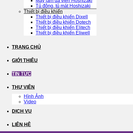
Máy làm đá viên Hoshizaki
Tủ đông, tủ mát Hoshizaki
Thiết bị điều khiển
Thiết bị điều khiển Dixell
Thiết bị điều khiển Dotech
Thiết bị điều khiển Elitech
Thiết bị điều khiển Eliwell
TRANG CHỦ
GIỚI THIỆU
TIN TỨC
THƯ VIỆN
Hình Ảnh
Video
DỊCH VỤ
LIÊN HỆ