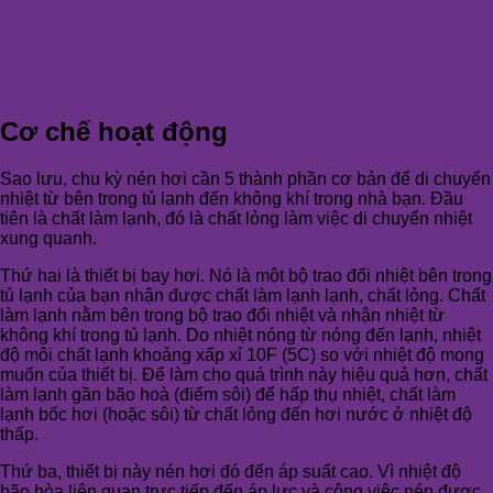
Cơ chế hoạt động
Sao lưu, chu kỳ nén hơi cần 5 thành phần cơ bản để di chuyển
nhiệt từ bên trong tủ lạnh đến không khí trong nhà bạn. Đầu
tiên là chất làm lạnh, đó là chất lỏng làm việc di chuyển nhiệt
xung quanh.
Thứ hai là thiết bị bay hơi. Nó là một bộ trao đổi nhiệt bên trong
tủ lạnh của bạn nhận được chất làm lạnh lạnh, chất lỏng. Chất
làm lạnh nằm bên trong bộ trao đổi nhiệt và nhận nhiệt từ
không khí trong tủ lạnh. Do nhiệt nóng từ nóng đến lạnh, nhiệt
độ môi chất lạnh khoảng xấp xỉ 10F (5C) so với nhiệt độ mong
muốn của thiết bị. Để làm cho quá trình này hiệu quả hơn, chất
làm lạnh gần bão hoà (điểm sôi) để hấp thụ nhiệt, chất làm
lạnh bốc hơi (hoặc sôi) từ chất lỏng đến hơi nước ở nhiệt độ
thấp.
Thứ ba, thiết bị này nén hơi đó đến áp suất cao. Vì nhiệt độ
bão hòa liên quan trực tiếp đến áp lực và công việc nén được