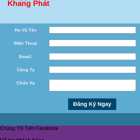
Khang Phát
Họ Và Tên
Điện Thoại
Email:
Công Ty
Chức Vụ
Chúng Tôi Trên Facebook