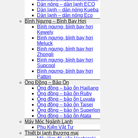
Dàn nóng – dàn lạnh ECO
Dàn lạnh – dàn nóng Kueba
Dàn lạnh – dàn nóng Eco
Bình Ngưng – Bình Bay Hơi
Bình ngưng- bình bay hơi
Kewely
Bình ngưng- bình bay hơi
Meluck
Bình ngưng- bình bay hơi
Zhongli
Bình ngưng- bình bay hơi
Supcool
Bình ngưng- bình bay hơi
Patton
Ống Đồng – Bảo Ôn
Ống đồng – bảo ôn Hailiang
Ống đồng – bảo ôn Ruby
Ống đồng – bảo ôn Luvata
Ống đồng – bảo ôn Taisei
Ống đồng – bảo ôn Superlon
Ống đồng – bảo ôn Atata
Máy Móc Ngành Lạnh
Phụ Kiện Vật Tư
Thiết bị lạnh thương mại