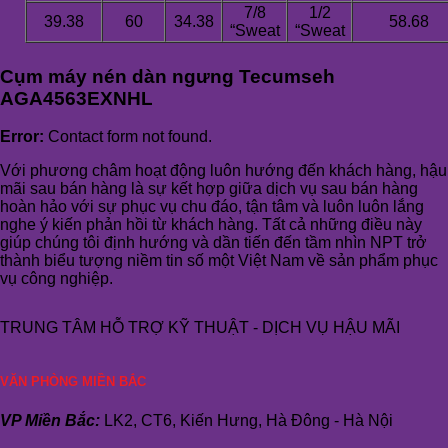
7/8
1/2
39.38
60
34.38
58.68
“Sweat
“Sweat
Cụm máy nén dàn ngưng Tecumseh
AGA4563EXNHL
Error:
Contact form not found.
Với phương châm hoạt động luôn hướng đến khách hàng, hậu
mãi sau bán hàng là sự kết hợp giữa dịch vụ sau bán hàng
hoàn hảo với sự phục vụ chu đáo, tận tâm và luôn luôn lắng
nghe ý kiến phản hồi từ khách hàng. Tất cả những điều này
giúp chúng tôi định hướng và dần tiến đến tầm nhìn NPT trở
thành biểu tượng niềm tin số một Việt Nam về sản phẩm phục
vụ công nghiệp.
TRUNG TÂM HỖ TRỢ KỸ THUẬT - DỊCH VỤ HẬU MÃI
VĂN PHÒNG MIỀN BẮC
VP Miền Bắc:
LK2, CT6, Kiến Hưng, Hà Đông - Hà Nội