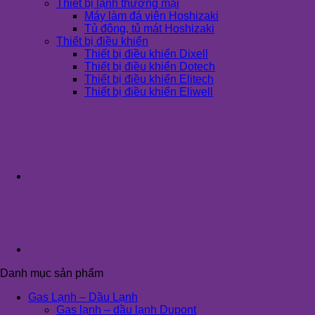
Thiết bị lạnh thương mại
Máy làm đá viên Hoshizaki
Tủ đông, tủ mát Hoshizaki
Thiết bị điều khiển
Thiết bị điều khiển Dixell
Thiết bị điều khiển Dotech
Thiết bị điều khiển Elitech
Thiết bị điều khiển Eliwell
Danh mục sản phẩm
Gas Lạnh – Dầu Lạnh
Gas lạnh – dầu lạnh Dupont