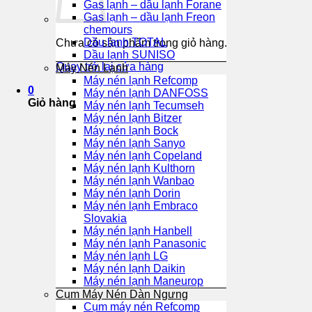
Gas lạnh – dầu lạnh Forane
Gas lạnh – dầu lạnh Freon
chemours
Dầu lạnh TOTAL
Chưa có sản phẩm trong giỏ hàng.
Dầu lạnh SUNISO
Quay trở lại cửa hàng
Máy Nén Lạnh
Máy nén lạnh Refcomp
0
Máy nén lạnh DANFOSS
Giỏ hàng
Máy nén lạnh Tecumseh
Máy nén lạnh Bitzer
Máy nén lạnh Bock
Máy nén lạnh Sanyo
Máy nén lạnh Copeland
Máy nén lạnh Kulthorn
Máy nén lạnh Wanbao
Máy nén lạnh Dorin
Máy nén lạnh Embraco
Slovakia
Máy nén lạnh Hanbell
Máy nén lạnh Panasonic
Máy nén lạnh LG
Máy nén lạnh Daikin
Máy nén lạnh Maneurop
Cụm Máy Nén Dàn Ngưng
Cụm máy nén Refcomp