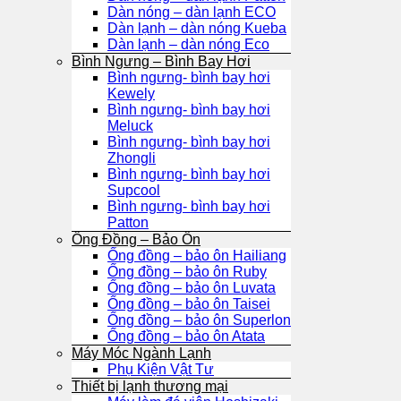
Dàn nóng – dàn lạnh ECO
Dàn lạnh – dàn nóng Kueba
Dàn lạnh – dàn nóng Eco
Bình Ngưng – Bình Bay Hơi
Bình ngưng- bình bay hơi
Kewely
Bình ngưng- bình bay hơi
Meluck
Bình ngưng- bình bay hơi
Zhongli
Bình ngưng- bình bay hơi
Supcool
Bình ngưng- bình bay hơi
Patton
Ống Đồng – Bảo Ôn
Ống đồng – bảo ôn Hailiang
Ống đồng – bảo ôn Ruby
Ống đồng – bảo ôn Luvata
Ống đồng – bảo ôn Taisei
Ống đồng – bảo ôn Superlon
Ống đồng – bảo ôn Atata
Máy Móc Ngành Lạnh
Phụ Kiện Vật Tư
Thiết bị lạnh thương mại