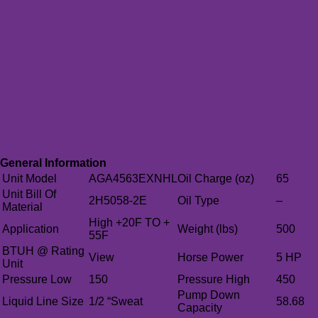
General Information
Unit Model
AGA4563EXNHL
Oil Charge (oz)
65
Unit Bill Of
2H5058-2E
Oil Type
–
Material
High +20F TO +
Application
Weight (lbs)
500
55F
BTUH @ Rating
View
Horse Power
5 HP
Unit
Pressure Low
150
Pressure High
450
Pump Down
Liquid Line Size
1/2 “Sweat
58.68
Capacity