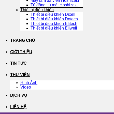
Máy làm đá viên Hoshizaki
Tủ đông, tủ mát Hoshizaki
Thiết bị điều khiển
Thiết bị điều khiển Dixell
Thiết bị điều khiển Dotech
Thiết bị điều khiển Elitech
Thiết bị điều khiển Eliwell
TRANG CHỦ
GIỚI THIỆU
TIN TỨC
THƯ VIỆN
Hình Ảnh
Video
DỊCH VỤ
LIÊN HỆ