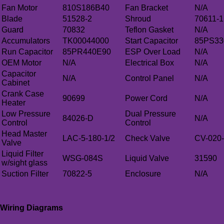
Fan Motor
810S186B40
Fan Bracket
N/A
Blade
51528-2
Shroud
70611-1
Guard
70832
Teflon Gasket
N/A
Accumulators
TK00044000
Start Capacitor
85PS33
Run Capacitor
85PR440E90
ESP Over Load
N/A
OEM Motor
N/A
Electrical Box
N/A
Capacitor
N/A
Control Panel
N/A
Cabinet
Crank Case
90699
Power Cord
N/A
Heater
Low Pressure
Dual Pressure
84026-D
N/A
Control
Control
Head Master
LAC-5-180-1/2
Check Valve
CV-020
Valve
Liquid Filter
WSG-084S
Liquid Valve
31590
w/sight glass
Suction Filter
70822-5
Enclosure
N/A
Wiring Diagrams