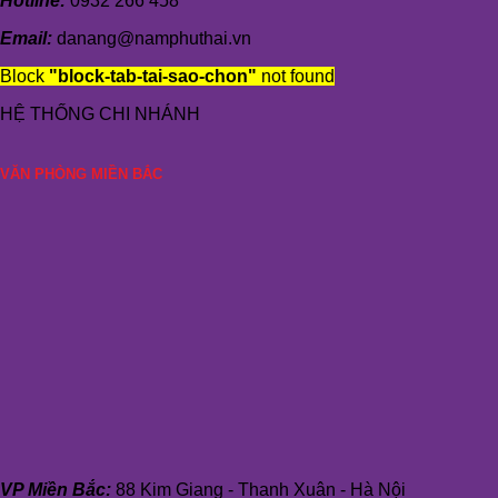
Hotline:
0932 266 458
Email:
danang@namphuthai.vn
Block
"block-tab-tai-sao-chon"
not found
HỆ THỐNG CHI NHÁNH
VĂN PHÒNG MIỀN BẮC
VP Miền Bắc:
88 Kim Giang - Thanh Xuân - Hà Nội