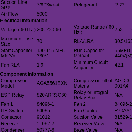
Suction Line
7/8 “Sweat
Refrigerant
R 22
Size
Air Flow
5000
Electrical Information
Voltage Range ( 60
Voltage ( 60 Hz )
208-230-60-1
253 – 1
Hz )
Maximum Fuse
70
RLA/LRA
30.5/16
Size
Start Capacitor
130-156 MFD
Run Capacitor
55MFD
Mfd/Volt
330V
Mfd/Volt
440V(M
Minimum Circuit
Fan RLA
1.9
42.1
Ampacity
Component Information
Compressor
Compressor Bill of
AG133E
AGA5561EXN
Model
Material
001A4
Relay or Integral
ESP Relay
820ARR3C30
N/A
Relay Box
Fan 1
84096-1
Fan 2
84096-2
HP Switch
84095-1
Fan Control
P70AA
Contactor
91012
Suction Valve
31529-1
Receiver
51082-2
Receiver Valve
N/A
Condenser
50777-6
Base Valve
N/A