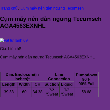
Trang chủ
/
Cụm máy nén dàn ngưng Tecumseh
Cụm máy nén dàn ngưng Tecumseh
AGA4563EXNHL
Giá:
Liên hệ
Cụm máy nén dàn ngưng Tecumseh AGA4563EXNHL
Dim. Enclosure(In
Line
Pumpdown
Inches)*
Connection
90°F
90% Full
Length
Width
CH
Suction
Liquid
7/8
1/2
39.38
60
34.38
58.68
“Sweat
“Sweat