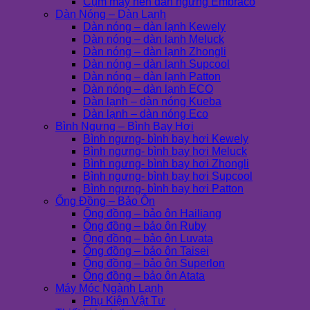
Cụm máy nén dàn ngưng Embraco
Dàn Nóng – Dàn Lạnh
Dàn nóng – dàn lạnh Kewely
Dàn nóng – dàn lạnh Meluck
Dàn nóng – dàn lạnh Zhongli
Dàn nóng – dàn lạnh Supcool
Dàn nóng – dàn lạnh Patton
Dàn nóng – dàn lạnh ECO
Dàn lạnh – dàn nóng Kueba
Dàn lạnh – dàn nóng Eco
Bình Ngưng – Bình Bay Hơi
Bình ngưng- bình bay hơi Kewely
Bình ngưng- bình bay hơi Meluck
Bình ngưng- bình bay hơi Zhongli
Bình ngưng- bình bay hơi Supcool
Bình ngưng- bình bay hơi Patton
Ống Đồng – Bảo Ôn
Ống đồng – bảo ôn Hailiang
Ống đồng – bảo ôn Ruby
Ống đồng – bảo ôn Luvata
Ống đồng – bảo ôn Taisei
Ống đồng – bảo ôn Superlon
Ống đồng – bảo ôn Atata
Máy Móc Ngành Lạnh
Phụ Kiện Vật Tư