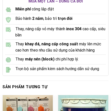
MUA MỘT LẦN – DÙNG CẢ ĐỜI
Miễn phí
công lắp đặt
Bảo hành
2 năm
, bảo trì
trọn đời
Thay, nâng cấp vỏ máy thành
inox 304
cao cấp, siêu
bền
Thay
khay đá, nâng cấp công suất
máy lên mức
cao hơn theo nhu cầu sử dụng của khách hàng
Thay
máy nén (block)
chi phí hợp lý.
Trọn bộ sản phẩm kèm sách hướng dẫn sử dụng
SẢN PHẨM TƯƠNG TỰ