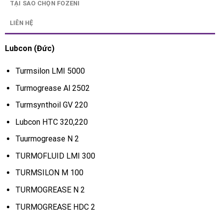
TẠI SAO CHỌN FOZENI
LIÊN HỆ
Lubcon (Đức)
Turmsilon LMI 5000
Turmogrease Al 2502
Turmsynthoil GV 220
Lubcon HTC 320,220
Tuurmogrease N 2
TURMOFLUID LMI 300
TURMSILON M 100
TURMOGREASE N 2
TURMOGREASE HDC 2